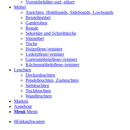
Vorratsbehälter und -gläser
Möbel
Anrichten, Highboards, Sideboards, Lowboards
Beistellmöbel
Garderoben
Regale
Sekretäre und Schreibtische
Sitzmöbel
Tische
Holzpflege/-reiniger
Lederpflege/-reiniger
Gartenmöbelpflege/-reiniger
Küchenmöbelpflege-/reiniger
Leuchten
Deckenleuchten
Pendelleuchten, Zugleuchten
Stehleuchten
Tischleuchten
Wandleuchten
Marken
Angebote
Menü
Menü
0
Einkaufswagen