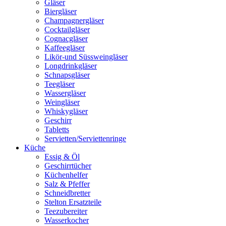
Gläser
Biergläser
Champagnergläser
Cocktailgläser
Cognacgläser
Kaffeegläser
Likör-und Süssweingläser
Longdrinkgläser
Schnapsgläser
Teegläser
Wassergläser
Weingläser
Whiskygläser
Geschirr
Tabletts
Servietten/Serviettenringe
Küche
Essig & Öl
Geschirrtücher
Küchenhelfer
Salz & Pfeffer
Schneidbretter
Stelton Ersatzteile
Teezubereiter
Wasserkocher