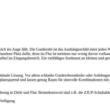
eich ins Auge fällt. Die Garderobe ist das Aushängeschild einer jede
andene Platz dafür, denn im Flur ist meistens nur wenig davon vorhan
nmöbel im Eingangsbereich. Ein vielfältiges Sortiment an kleinen und g
ptimale Lösung. Vor allem schlanke Garderobenständer oder Anlehnga
atzsparend und lassen genug Raum für sinnvolle Kombinationen mit 
wahrung in Diele und Flur. Bemerkenswert sind z.B. die ZJUP-Schuha
Verfügung.