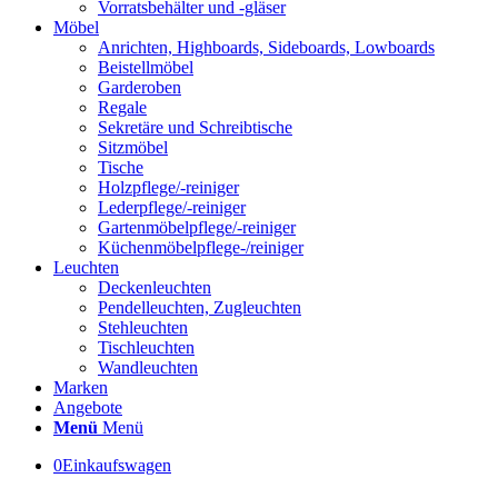
Vorratsbehälter und -gläser
Möbel
Anrichten, Highboards, Sideboards, Lowboards
Beistellmöbel
Garderoben
Regale
Sekretäre und Schreibtische
Sitzmöbel
Tische
Holzpflege/-reiniger
Lederpflege/-reiniger
Gartenmöbelpflege/-reiniger
Küchenmöbelpflege-/reiniger
Leuchten
Deckenleuchten
Pendelleuchten, Zugleuchten
Stehleuchten
Tischleuchten
Wandleuchten
Marken
Angebote
Menü
Menü
0
Einkaufswagen