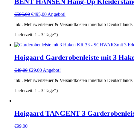
BENT HANSEN Hang-Up Kleiderstände
Ursprünglicher
Aktueller
€
595,00
€
495,00
Angebot!
Preis
Preis
inkl. Mehrwertsteuer & Versandkosten innerhalb Deutschlands
war:
ist:
€595,00
€495,00.
Lieferzeit:
1 - 3 Tage*)
Hoigaard Garderobenleiste mit 3 Hak
Ursprünglicher
Aktueller
€
49,00
€
29,00
Angebot!
Preis
Preis
inkl. Mehrwertsteuer & Versandkosten innerhalb Deutschlands
war:
ist:
€49,00
€29,00.
Lieferzeit:
1 - 3 Tage*)
Hoigaard TANGENT 3 Garderobenleis
€
99,00