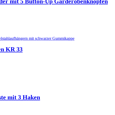
r mit 5 Button-Up Garderobenknöpfen
en KR 33
te mit 3 Haken