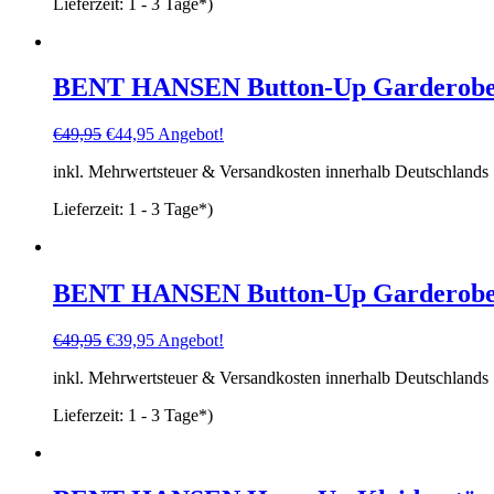
Lieferzeit:
1 - 3 Tage*)
BENT HANSEN Button-Up Garderoben
Ursprünglicher
Aktueller
€
49,95
€
44,95
Angebot!
Preis
Preis
inkl. Mehrwertsteuer & Versandkosten innerhalb Deutschlands
war:
ist:
€49,95
€44,95.
Lieferzeit:
1 - 3 Tage*)
BENT HANSEN Button-Up Garderoben
Ursprünglicher
Aktueller
€
49,95
€
39,95
Angebot!
Preis
Preis
inkl. Mehrwertsteuer & Versandkosten innerhalb Deutschlands
war:
ist:
€49,95
€39,95.
Lieferzeit:
1 - 3 Tage*)