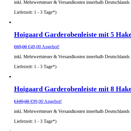
inkl. Mehrwertsteuer & Versandkosten innerhalb Deutschlands
Lieferzeit:
1 - 3 Tage*)
Hoigaard Garderobenleiste mit 5 Hak
Ursprünglicher
Aktueller
€
69,00
€
49,00
Angebot!
Preis
Preis
inkl. Mehrwertsteuer & Versandkosten innerhalb Deutschlands
war:
ist:
€69,00
€49,00.
Lieferzeit:
1 - 3 Tage*)
Hoigaard Garderobenleiste mit 8 Hak
Ursprünglicher
Aktueller
€
109,00
€
99,00
Angebot!
Preis
Preis
inkl. Mehrwertsteuer & Versandkosten innerhalb Deutschlands
war:
ist:
€109,00
€99,00.
Lieferzeit:
1 - 3 Tage*)