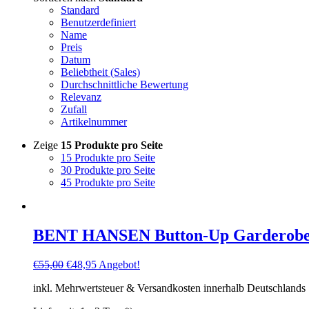
Standard
Benutzerdefiniert
Name
Preis
Datum
Beliebtheit (Sales)
Durchschnittliche Bewertung
Relevanz
Zufall
Artikelnummer
Zeige
15 Produkte pro Seite
15 Produkte pro Seite
30 Produkte pro Seite
45 Produkte pro Seite
BENT HANSEN Button-Up Garderobe
Ursprünglicher
Aktueller
€
55,00
€
48,95
Angebot!
Preis
Preis
inkl. Mehrwertsteuer & Versandkosten innerhalb Deutschlands
war:
ist:
€55,00
€48,95.