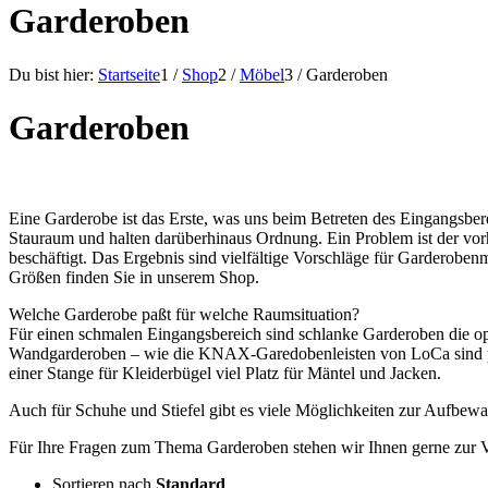
Garderoben
Du bist hier:
Startseite
1
/
Shop
2
/
Möbel
3
/
Garderoben
Garderoben
Eine Garderobe ist das Erste, was uns beim Betreten des Eingangsber
Stauraum und halten darüberhinaus Ordnung. Ein Problem ist der vorh
beschäftigt. Das Ergebnis sind vielfältige Vorschläge für Garderobe
Größen finden Sie in unserem Shop.
Welche Garderobe paßt für welche Raumsituation?
Für einen schmalen Eingangsbereich sind schlanke Garderoben die o
Wandgarderoben – wie die KNAX-Garedobenleisten von LoCa sind pl
einer Stange für Kleiderbügel viel Platz für Mäntel und Jacken.
Auch für Schuhe und Stiefel gibt es viele Möglichkeiten zur Aufbe
Für Ihre Fragen zum Thema Garderoben stehen wir Ihnen gerne zur 
Sortieren nach
Standard