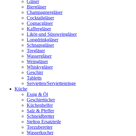
Gläser
Biergläser
Champagnergläser
Cocktailgläser
Cognacgläser
Kaffeegläser
Likör-und Süssweingläser
Longdrinkgläser
Schnapsgläser
Teegläser
Wassergläser
Weingläser
Whiskygläser
Geschirr
Tabletts
Servietten/Serviettenringe
Küche
Essig & Öl
Geschirrtücher
Küchenhelfer
Salz & Pfeffer
Schneidbretter
Stelton Ersatzteile
Teezubereiter
Wasserkocher