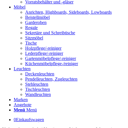
Vorratsbehälter und -gläser
Möbel
Anrichten, Highboards, Sideboards, Lowboards
Beistellmöbel
Garderoben
Regale
Sekretäre und Schreibtische
Sitzmöbel
Tische
Holzpflege/-reiniger
Lederpflege/-reiniger
Gartenmöbelpflege/-reiniger
Küchenmöbelpflege-/reiniger
Leuchten
Deckenleuchten
Pendelleuchten, Zugleuchten
Stehleuchten
Tischleuchten
Wandleuchten
Marken
Angebote
Menü
Menü
0
Einkaufswagen