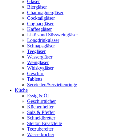
Gläser
Biergläser
Champagnergläser
Cocktailgläser
Cognacgläser
Kaffeegläser
Likör-und Süssweingläser
Longdrinkgläser
Schnapsgläser
Teegläser
Wassergläser
Weingläser
Whiskygläser
Geschirr
Tabletts
Servietten/Serviettenringe
Küche
Essig & Öl
Geschirrtücher
Küchenhelfer
Salz & Pfeffer
Schneidbretter
Stelton Ersatzteile
Teezubereiter
Wasserkocher