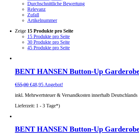
Durchschnittliche Bewertung
Relevanz
Zufall
Artikelnummer
Zeige
15 Produkte pro Seite
15 Produkte pro Seite
30 Produkte pro Seite
45 Produkte pro Seite
BENT HANSEN Button-Up Garderobe
Ursprünglicher
Aktueller
€
55,00
€
48,95
Angebot!
Preis
Preis
inkl. Mehrwertsteuer & Versandkosten innerhalb Deutschlands
war:
ist:
€55,00
€48,95.
Lieferzeit:
1 - 3 Tage*)
BENT HANSEN Button-Up Garderoben