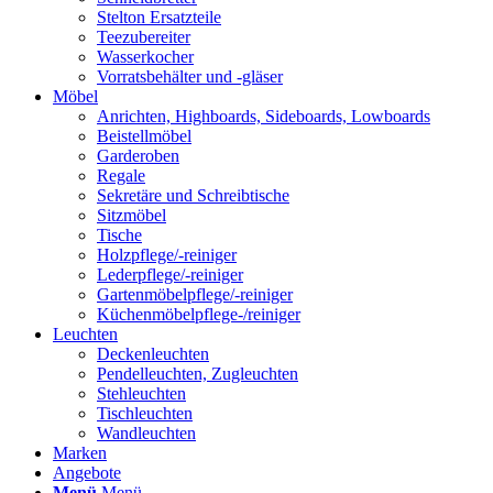
Stelton Ersatzteile
Teezubereiter
Wasserkocher
Vorratsbehälter und -gläser
Möbel
Anrichten, Highboards, Sideboards, Lowboards
Beistellmöbel
Garderoben
Regale
Sekretäre und Schreibtische
Sitzmöbel
Tische
Holzpflege/-reiniger
Lederpflege/-reiniger
Gartenmöbelpflege/-reiniger
Küchenmöbelpflege-/reiniger
Leuchten
Deckenleuchten
Pendelleuchten, Zugleuchten
Stehleuchten
Tischleuchten
Wandleuchten
Marken
Angebote
Menü
Menü