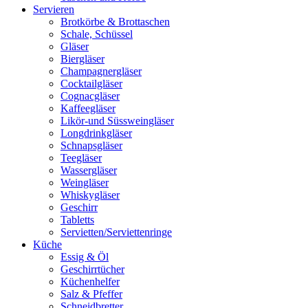
Servieren
Brotkörbe & Brottaschen
Schale, Schüssel
Gläser
Biergläser
Champagnergläser
Cocktailgläser
Cognacgläser
Kaffeegläser
Likör-und Süssweingläser
Longdrinkgläser
Schnapsgläser
Teegläser
Wassergläser
Weingläser
Whiskygläser
Geschirr
Tabletts
Servietten/Serviettenringe
Küche
Essig & Öl
Geschirrtücher
Küchenhelfer
Salz & Pfeffer
Schneidbretter