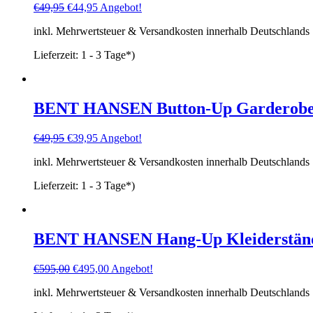
Ursprünglicher
Aktueller
€
49,95
€
44,95
Angebot!
Preis
Preis
inkl. Mehrwertsteuer & Versandkosten innerhalb Deutschlands
war:
ist:
€49,95
€44,95.
Lieferzeit:
1 - 3 Tage*)
BENT HANSEN Button-Up Garderoben
Ursprünglicher
Aktueller
€
49,95
€
39,95
Angebot!
Preis
Preis
inkl. Mehrwertsteuer & Versandkosten innerhalb Deutschlands
war:
ist:
€49,95
€39,95.
Lieferzeit:
1 - 3 Tage*)
BENT HANSEN Hang-Up Kleiderstände
Ursprünglicher
Aktueller
€
595,00
€
495,00
Angebot!
Preis
Preis
inkl. Mehrwertsteuer & Versandkosten innerhalb Deutschlands
war:
ist:
€595,00
€495,00.