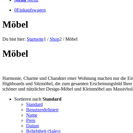
0
Einkaufswagen
Möbel
Du bist hier:
Startseite
1
/
Shop
2
/
Möbel
Möbel
Harmonie, Charme und Charakter einer Wohnung machen nur die Einri
Highboards und Sitzmöbel, die zum gesamten Erscheinungsbild Ihrer W
schöner und nützlicher Design-Möbel und Kleinmöbel aus Massivhol
Sortieren nach
Standard
Standard
Benutzerdefiniert
Name
Preis
Datum
Beliebtheit (Sales)