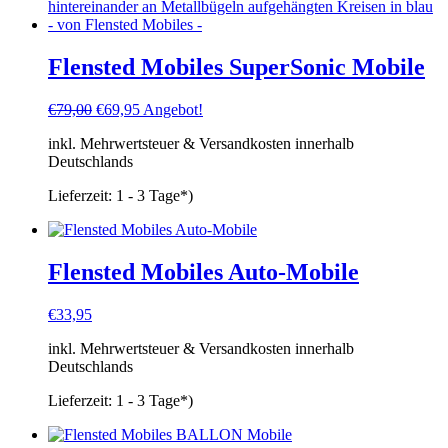
Flensted Mobiles SuperSonic Mobile
Ursprünglicher
Aktueller
€
79,00
€
69,95
Angebot!
Preis
Preis
inkl. Mehrwertsteuer & Versandkosten innerhalb
war:
ist:
Deutschlands
€79,00
€69,95.
Lieferzeit:
1 - 3 Tage*)
Flensted Mobiles Auto-Mobile
€
33,95
inkl. Mehrwertsteuer & Versandkosten innerhalb
Deutschlands
Lieferzeit:
1 - 3 Tage*)