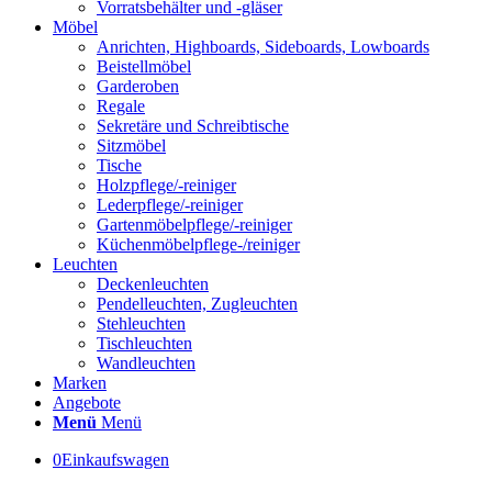
Vorratsbehälter und -gläser
Möbel
Anrichten, Highboards, Sideboards, Lowboards
Beistellmöbel
Garderoben
Regale
Sekretäre und Schreibtische
Sitzmöbel
Tische
Holzpflege/-reiniger
Lederpflege/-reiniger
Gartenmöbelpflege/-reiniger
Küchenmöbelpflege-/reiniger
Leuchten
Deckenleuchten
Pendelleuchten, Zugleuchten
Stehleuchten
Tischleuchten
Wandleuchten
Marken
Angebote
Menü
Menü
0
Einkaufswagen