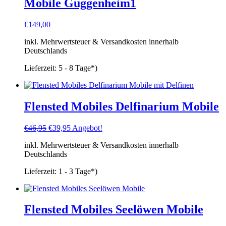
Mobile Guggenheim1
€
149,00
inkl. Mehrwertsteuer & Versandkosten innerhalb
Deutschlands
Lieferzeit:
5 - 8 Tage*)
Flensted Mobiles Delfinarium Mobile
Ursprünglicher
Aktueller
€
46,95
€
39,95
Angebot!
Preis
Preis
inkl. Mehrwertsteuer & Versandkosten innerhalb
war:
ist:
Deutschlands
€46,95
€39,95.
Lieferzeit:
1 - 3 Tage*)
Flensted Mobiles Seelöwen Mobile