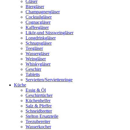
Gläser
Biergläser
Champagnergläser
Cocktailgläser
Cognacgläser
Kaffeegläser
Likör-und Süssweingläser
Longdrinkgläser
Schnapsgläser
Teegläser
Wassergläser
Weingläser
Whiskygläser
Geschirr
Tabletts
Servietten/Serviettenringe
Küche
Essig & Öl
Geschirrtücher
Küchenhelfer
Salz & Pfeffer
Schneidbretter
Stelton Ersatzteile
Teezubereiter
Wasserkocher