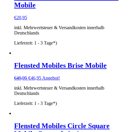
Mobile
€
20,95
inkl. Mehrwertsteuer & Versandkosten innerhalb
Deutschlands
Lieferzeit:
1 - 3 Tage*)
Flensted Mobiles Brise Mobile
Ursprünglicher
Aktueller
€
49,95
€
46,95
Angebot!
Preis
Preis
inkl. Mehrwertsteuer & Versandkosten innerhalb
war:
ist:
Deutschlands
€49,95
€46,95.
Lieferzeit:
1 - 3 Tage*)
Flensted Mobiles Circle Square