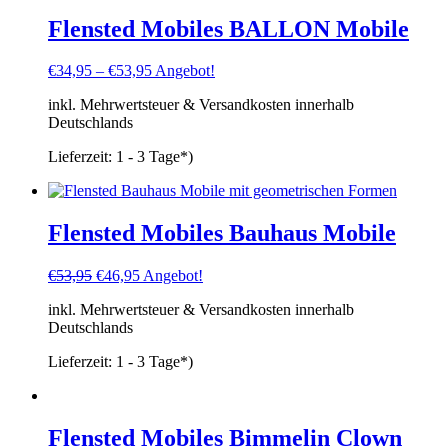
Flensted Mobiles BALLON Mobile
€
34,95
–
€
53,95
Angebot!
inkl. Mehrwertsteuer & Versandkosten innerhalb
Deutschlands
Lieferzeit:
1 - 3 Tage*)
Flensted Mobiles Bauhaus Mobile
Ursprünglicher
Aktueller
€
53,95
€
46,95
Angebot!
Preis
Preis
inkl. Mehrwertsteuer & Versandkosten innerhalb
war:
ist:
Deutschlands
€53,95
€46,95.
Lieferzeit:
1 - 3 Tage*)
Flensted Mobiles Bimmelin Clown