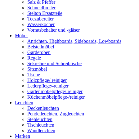
Salz & Pfeffer
Schneidbretter
Stelton Ersatzteile
Teezubereiter
Wasserkocher
Vorratsbehälter und -gläser
Möbel
Anrichten, Highboards, Sideboards, Lowboards
Beistellmöbel
Garderoben
Regale
Sekretäre und Schreibtische
Sitzmöbel
Tische
Holzpflege/-reiniger
Lederpflege/-reiniger
Gartenmöbelpflege/-reiniger
Küchenmöbelpflege-/reiniger
Leuchten
Deckenleuchten
Pendelleuchten, Zugleuchten
Stehleuchten
Tischleuchten
Wandleuchten
Marken