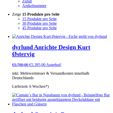
Zufall
Artikelnummer
Zeige
15 Produkte pro Seite
15 Produkte pro Seite
30 Produkte pro Seite
45 Produkte pro Seite
dyrlund Anrichte Design Kurt
Østervig
Ursprünglicher
Aktueller
€
5.700,00
€
5.395,00
Angebot!
Preis
Preis
inkl. Mehrwertsteuer & Versandkosten innerhalb
war:
ist:
Deutschlands
€5.700,00
€5.395,00.
Lieferzeit:
6 Wochen*)