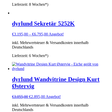
Lieferzeit:
8 Wochen*)
dyrlund Sekretär 5252K
€
3.195,00
–
€
6.795,00
Angebot!
inkl. Mehrwertsteuer & Versandkosten innerhalb
Deutschlands
Lieferzeit:
6 Wochen*)
dyrlund Wandvitrine Design Kurt
Østervig
Ursprünglicher
Aktueller
€
3.055,00
€
2.895,00
Angebot!
Preis
Preis
inkl. Mehrwertsteuer & Versandkosten innerhalb
war:
ist:
Deutschlands
€3.055,00
€2.895,00.