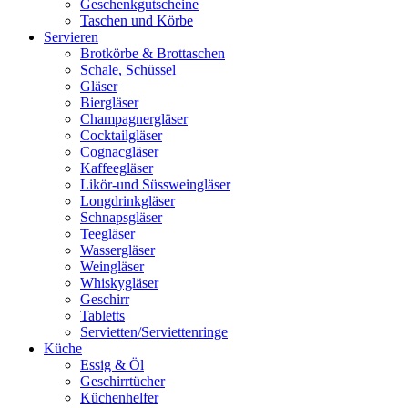
Geschenkgutscheine
Taschen und Körbe
Servieren
Brotkörbe & Brottaschen
Schale, Schüssel
Gläser
Biergläser
Champagnergläser
Cocktailgläser
Cognacgläser
Kaffeegläser
Likör-und Süssweingläser
Longdrinkgläser
Schnapsgläser
Teegläser
Wassergläser
Weingläser
Whiskygläser
Geschirr
Tabletts
Servietten/Serviettenringe
Küche
Essig & Öl
Geschirrtücher
Küchenhelfer