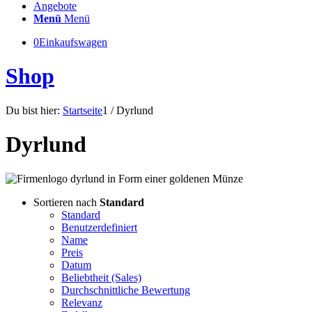
Angebote
Menü
Menü
0
Einkaufswagen
Shop
Du bist hier:
Startseite
1
/
Dyrlund
Dyrlund
Sortieren nach
Standard
Standard
Benutzerdefiniert
Name
Preis
Datum
Beliebtheit (Sales)
Durchschnittliche Bewertung
Relevanz