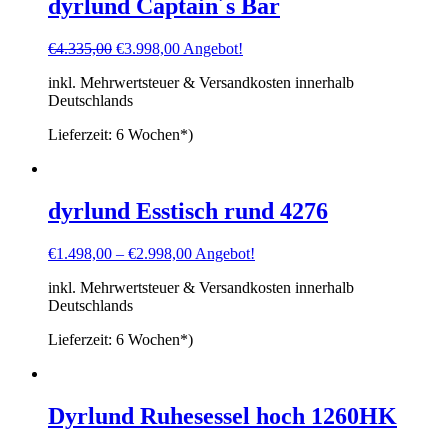
dyrlund Captain´s Bar
Ursprünglicher
Aktueller
€
4.335,00
€
3.998,00
Angebot!
Preis
Preis
inkl. Mehrwertsteuer & Versandkosten innerhalb
war:
ist:
Deutschlands
€4.335,00
€3.998,00.
Lieferzeit:
6 Wochen*)
dyrlund Esstisch rund 4276
€
1.498,00
–
€
2.998,00
Angebot!
inkl. Mehrwertsteuer & Versandkosten innerhalb
Deutschlands
Lieferzeit:
6 Wochen*)
Dyrlund Ruhesessel hoch 1260HK