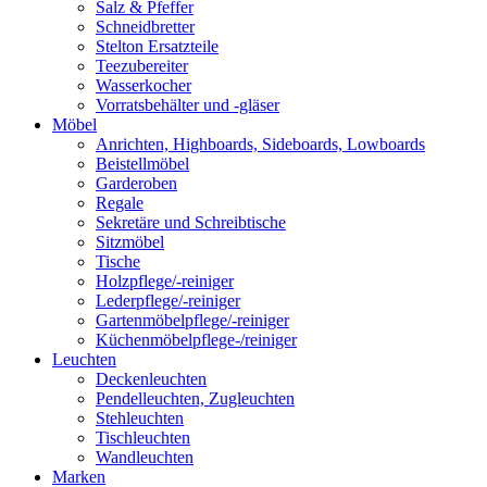
Salz & Pfeffer
Schneidbretter
Stelton Ersatzteile
Teezubereiter
Wasserkocher
Vorratsbehälter und -gläser
Möbel
Anrichten, Highboards, Sideboards, Lowboards
Beistellmöbel
Garderoben
Regale
Sekretäre und Schreibtische
Sitzmöbel
Tische
Holzpflege/-reiniger
Lederpflege/-reiniger
Gartenmöbelpflege/-reiniger
Küchenmöbelpflege-/reiniger
Leuchten
Deckenleuchten
Pendelleuchten, Zugleuchten
Stehleuchten
Tischleuchten
Wandleuchten
Marken