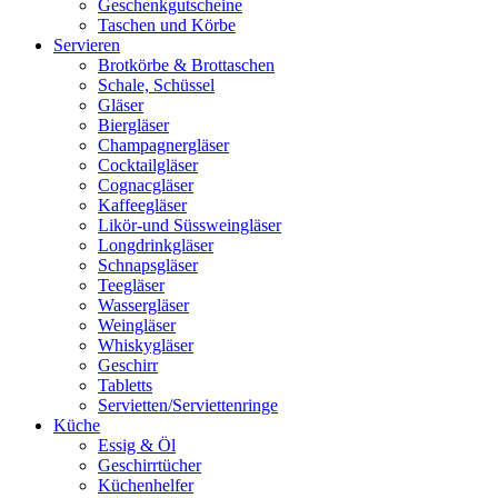
Geschenkgutscheine
Taschen und Körbe
Servieren
Brotkörbe & Brottaschen
Schale, Schüssel
Gläser
Biergläser
Champagnergläser
Cocktailgläser
Cognacgläser
Kaffeegläser
Likör-und Süssweingläser
Longdrinkgläser
Schnapsgläser
Teegläser
Wassergläser
Weingläser
Whiskygläser
Geschirr
Tabletts
Servietten/Serviettenringe
Küche
Essig & Öl
Geschirrtücher
Küchenhelfer