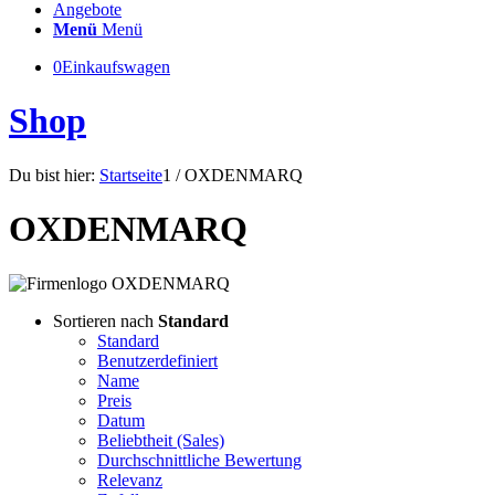
Angebote
Menü
Menü
0
Einkaufswagen
Shop
Du bist hier:
Startseite
1
/
OXDENMARQ
OXDENMARQ
Sortieren nach
Standard
Standard
Benutzerdefiniert
Name
Preis
Datum
Beliebtheit (Sales)
Durchschnittliche Bewertung
Relevanz