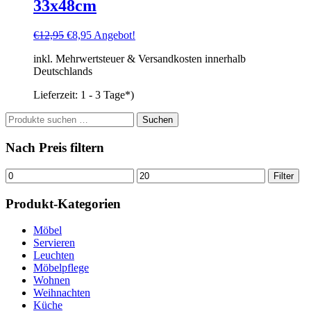
33x48cm
Ursprünglicher
Aktueller
€
12,95
€
8,95
Angebot!
Preis
Preis
inkl. Mehrwertsteuer & Versandkosten innerhalb
war:
ist:
Deutschlands
€12,95
€8,95.
Lieferzeit:
1 - 3 Tage*)
Suchen
Suchen
nach:
Nach Preis filtern
Min.
Max.
Filter
Preis
Preis
Produkt-Kategorien
Möbel
Servieren
Leuchten
Möbelpflege
Wohnen
Weihnachten
Küche