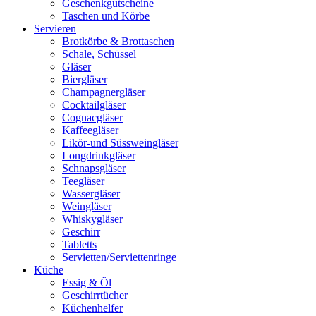
Geschenkgutscheine
Taschen und Körbe
Servieren
Brotkörbe & Brottaschen
Schale, Schüssel
Gläser
Biergläser
Champagnergläser
Cocktailgläser
Cognacgläser
Kaffeegläser
Likör-und Süssweingläser
Longdrinkgläser
Schnapsgläser
Teegläser
Wassergläser
Weingläser
Whiskygläser
Geschirr
Tabletts
Servietten/Serviettenringe
Küche
Essig & Öl
Geschirrtücher
Küchenhelfer