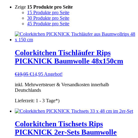
Zeige
15 Produkte pro Seite
15 Produkte pro Seite
30 Produkte pro Seite
45 Produkte pro Seite
Colorkitchen Tischläufer Rips
PICKNICK Baumwolle 48x150cm
Ursprünglicher
Aktueller
€
19,95
€
14,95
Angebot!
Preis
Preis
inkl. Mehrwertsteuer & Versandkosten innerhalb
war:
ist:
Deutschlands
€19,95
€14,95.
Lieferzeit:
1 - 3 Tage*)
Colorkitchen Tischsets Rips
PICKNICK 2er-Sets Baumwolle