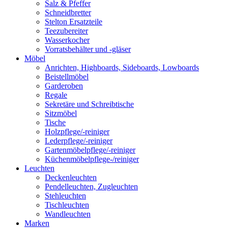
Salz & Pfeffer
Schneidbretter
Stelton Ersatzteile
Teezubereiter
Wasserkocher
Vorratsbehälter und -gläser
Möbel
Anrichten, Highboards, Sideboards, Lowboards
Beistellmöbel
Garderoben
Regale
Sekretäre und Schreibtische
Sitzmöbel
Tische
Holzpflege/-reiniger
Lederpflege/-reiniger
Gartenmöbelpflege/-reiniger
Küchenmöbelpflege-/reiniger
Leuchten
Deckenleuchten
Pendelleuchten, Zugleuchten
Stehleuchten
Tischleuchten
Wandleuchten
Marken