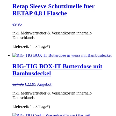
Retap Sleeve Schutzhuelle fuer
RETAP 0,8 l Flasche
€
9,95
inkl. Mehrwertsteuer & Versandkosten innerhalb
Deutschlands
Lieferzeit:
1 - 3 Tage*)
RIG-TIG BOX-IT Butterdose mit
Bambusdeckel
Ursprünglicher
Aktueller
€
34,95
€
22,95
Angebot!
Preis
Preis
inkl. Mehrwertsteuer & Versandkosten innerhalb
war:
ist:
Deutschlands
€34,95
€22,95.
Lieferzeit:
1 - 3 Tage*)