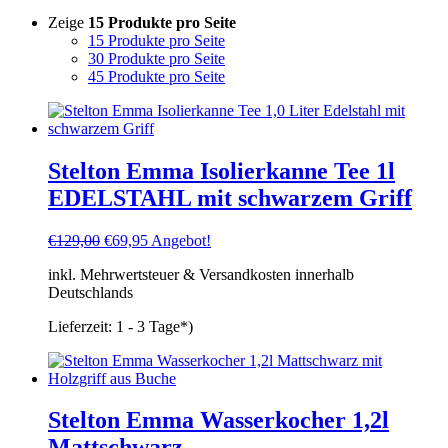
Zeige
15 Produkte pro Seite
15 Produkte pro Seite
30 Produkte pro Seite
45 Produkte pro Seite
Stelton Emma Isolierkanne Tee 1l
EDELSTAHL mit schwarzem Griff
Ursprünglicher
Aktueller
€
129,00
€
69,95
Angebot!
Preis
Preis
inkl. Mehrwertsteuer & Versandkosten innerhalb
war:
ist:
Deutschlands
€129,00
€69,95.
Lieferzeit:
1 - 3 Tage*)
Stelton Emma Wasserkocher 1,2l
Mattschwarz