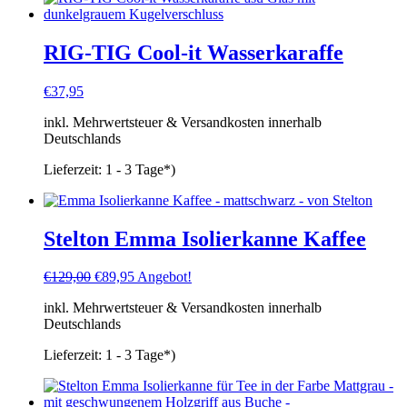
RIG-TIG Cool-it Wasserkaraffe
€
37,95
inkl. Mehrwertsteuer & Versandkosten innerhalb
Deutschlands
Lieferzeit:
1 - 3 Tage*)
Stelton Emma Isolierkanne Kaffee
Ursprünglicher
Aktueller
€
129,00
€
89,95
Angebot!
Preis
Preis
inkl. Mehrwertsteuer & Versandkosten innerhalb
war:
ist:
Deutschlands
€129,00
€89,95.
Lieferzeit:
1 - 3 Tage*)