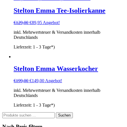
Stelton Emma Tee-Isolierkanne
Ursprünglicher
Aktueller
€
129,00
€
89,95
Angebot!
Preis
Preis
inkl. Mehrwertsteuer & Versandkosten innerhalb
war:
ist:
Deutschlands
€129,00
€89,95.
Lieferzeit:
1 - 3 Tage*)
Stelton Emma Wasserkocher
Ursprünglicher
Aktueller
€
199,00
€
149,00
Angebot!
Preis
Preis
inkl. Mehrwertsteuer & Versandkosten innerhalb
war:
ist:
Deutschlands
€199,00
€149,00.
Lieferzeit:
1 - 3 Tage*)
Suchen
Suchen
nach:
Nach Preis filtern