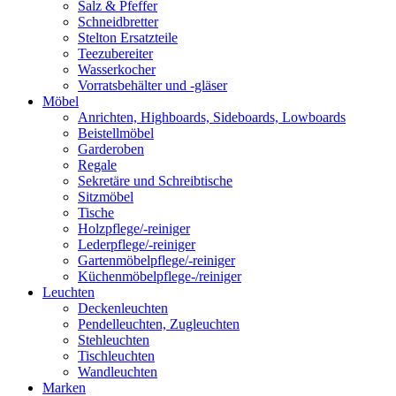
Salz & Pfeffer
Schneidbretter
Stelton Ersatzteile
Teezubereiter
Wasserkocher
Vorratsbehälter und -gläser
Möbel
Anrichten, Highboards, Sideboards, Lowboards
Beistellmöbel
Garderoben
Regale
Sekretäre und Schreibtische
Sitzmöbel
Tische
Holzpflege/-reiniger
Lederpflege/-reiniger
Gartenmöbelpflege/-reiniger
Küchenmöbelpflege-/reiniger
Leuchten
Deckenleuchten
Pendelleuchten, Zugleuchten
Stehleuchten
Tischleuchten
Wandleuchten
Marken