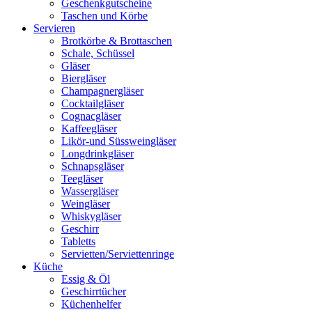
Geschenkgutscheine
Taschen und Körbe
Servieren
Brotkörbe & Brottaschen
Schale, Schüssel
Gläser
Biergläser
Champagnergläser
Cocktailgläser
Cognacgläser
Kaffeegläser
Likör-und Süssweingläser
Longdrinkgläser
Schnapsgläser
Teegläser
Wassergläser
Weingläser
Whiskygläser
Geschirr
Tabletts
Servietten/Serviettenringe
Küche
Essig & Öl
Geschirrtücher
Küchenhelfer