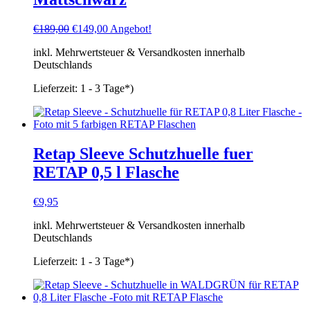
Ursprünglicher
Aktueller
€
189,00
€
149,00
Angebot!
Preis
Preis
inkl. Mehrwertsteuer & Versandkosten innerhalb
war:
ist:
Deutschlands
€189,00
€149,00.
Lieferzeit:
1 - 3 Tage*)
Retap Sleeve Schutzhuelle fuer
RETAP 0,5 l Flasche
€
9,95
inkl. Mehrwertsteuer & Versandkosten innerhalb
Deutschlands
Lieferzeit:
1 - 3 Tage*)