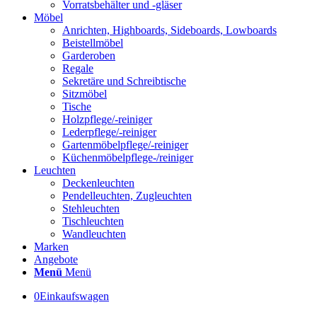
Vorratsbehälter und -gläser
Möbel
Anrichten, Highboards, Sideboards, Lowboards
Beistellmöbel
Garderoben
Regale
Sekretäre und Schreibtische
Sitzmöbel
Tische
Holzpflege/-reiniger
Lederpflege/-reiniger
Gartenmöbelpflege/-reiniger
Küchenmöbelpflege-/reiniger
Leuchten
Deckenleuchten
Pendelleuchten, Zugleuchten
Stehleuchten
Tischleuchten
Wandleuchten
Marken
Angebote
Menü
Menü
0
Einkaufswagen