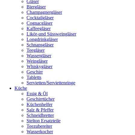
Gläser
Biergläser
Champagnergläser
Cocktailgläser
Cognacgläser
Kaffeegläser
Likör-und Süssweingläser
Longdrinkgläser
Schnapsgläser
Teegläser
Wassergläser
Weingläser
Whiskygläser
Geschirr
Tabletts
Servietten/Serviettenringe
Küche
Essig & Öl
Geschirrtücher
Küchenhelfer
Salz & Pfeffer
Schneidbretter
Stelton Ersatzteile
Teezubereiter
Wasserkocher