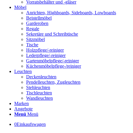
Vorratsbehälter und -gläser
Möbel
Anrichten, Highboards, Sideboards, Lowboards
Beistellmöbel
Garderoben
Regale
Sekretäre und Schreibtische
Sitzmöbel
Tische
Holzpflege/-reiniger
Lederpflege/-reiniger
Gartenmöbelpflege/-reiniger
Küchenmöbelpflege-/reiniger
Leuchten
Deckenleuchten
Pendelleuchten, Zugleuchten
Stehleuchten
Tischleuchten
Wandleuchten
Marken
Angebote
Menü
Menü
0
Einkaufswagen