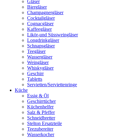
Gläser
Biergläser
Champagnergläser
Cocktailgläser
Cognacgläser
Kaffeegläser
Likör-und Süssweingläser
Longdrinkgläser
Schnapsgläser
Teegläser
Wassergläser
Weingläser
Whiskygläser
Geschirr
Tabletts
Servietten/Serviettenringe
Küche
Essig & Öl
Geschirrtücher
Küchenhelfer
Salz & Pfeffer
Schneidbretter
Stelton Ersatzteile
Teezubereiter
Wasserkocher