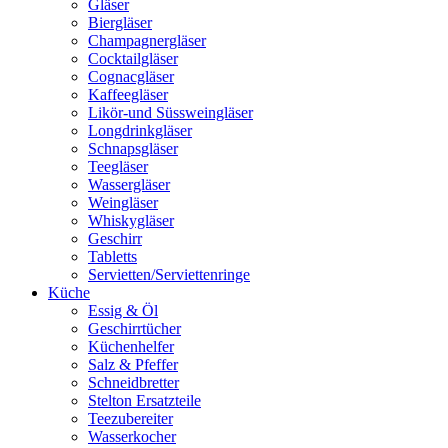
Gläser
Biergläser
Champagnergläser
Cocktailgläser
Cognacgläser
Kaffeegläser
Likör-und Süssweingläser
Longdrinkgläser
Schnapsgläser
Teegläser
Wassergläser
Weingläser
Whiskygläser
Geschirr
Tabletts
Servietten/Serviettenringe
Küche
Essig & Öl
Geschirrtücher
Küchenhelfer
Salz & Pfeffer
Schneidbretter
Stelton Ersatzteile
Teezubereiter
Wasserkocher