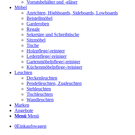
Vorratsbehälter und -gläser
Möbel
Anrichten, Highboards, Sideboards, Lowboards
Beistellmöbel
Garderoben
Regale
Sekretäre und Schreibtische
Sitzmöbel
Tische
Holzpflege/-reiniger
Lederpflege/-reiniger
Gartenmöbelpflege/-reiniger
Küchenmöbelpflege-/reiniger
Leuchten
Deckenleuchten
Pendelleuchten, Zugleuchten
Stehleuchten
Tischleuchten
Wandleuchten
Marken
Angebote
Menü
Menü
0
Einkaufswagen