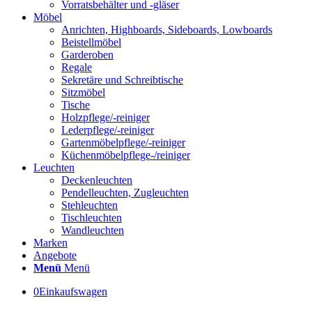
Vorratsbehälter und -gläser
Möbel
Anrichten, Highboards, Sideboards, Lowboards
Beistellmöbel
Garderoben
Regale
Sekretäre und Schreibtische
Sitzmöbel
Tische
Holzpflege/-reiniger
Lederpflege/-reiniger
Gartenmöbelpflege/-reiniger
Küchenmöbelpflege-/reiniger
Leuchten
Deckenleuchten
Pendelleuchten, Zugleuchten
Stehleuchten
Tischleuchten
Wandleuchten
Marken
Angebote
Menü
Menü
0
Einkaufswagen