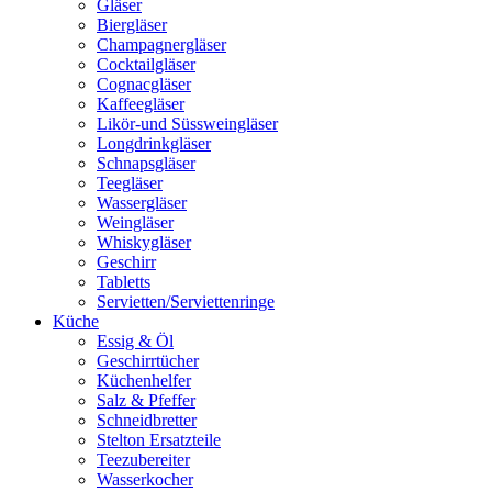
Gläser
Biergläser
Champagnergläser
Cocktailgläser
Cognacgläser
Kaffeegläser
Likör-und Süssweingläser
Longdrinkgläser
Schnapsgläser
Teegläser
Wassergläser
Weingläser
Whiskygläser
Geschirr
Tabletts
Servietten/Serviettenringe
Küche
Essig & Öl
Geschirrtücher
Küchenhelfer
Salz & Pfeffer
Schneidbretter
Stelton Ersatzteile
Teezubereiter
Wasserkocher