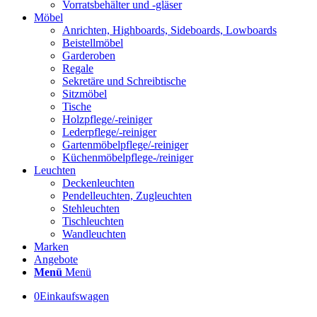
Vorratsbehälter und -gläser
Möbel
Anrichten, Highboards, Sideboards, Lowboards
Beistellmöbel
Garderoben
Regale
Sekretäre und Schreibtische
Sitzmöbel
Tische
Holzpflege/-reiniger
Lederpflege/-reiniger
Gartenmöbelpflege/-reiniger
Küchenmöbelpflege-/reiniger
Leuchten
Deckenleuchten
Pendelleuchten, Zugleuchten
Stehleuchten
Tischleuchten
Wandleuchten
Marken
Angebote
Menü
Menü
0
Einkaufswagen