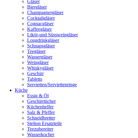
Gläser
Biergläser
Champagnergläser
Cocktailgläser
Cognacgläser
Kaffeegläser
Likör-und Süssweingläser
Longdrinkgläser
Schnapsgläser
Teegläser
Wassergläser
Weingläser
Whiskygläser
Geschirr
Tabletts
Servietten/Serviettenringe
Küche
Essig & Öl
Geschirrtücher
Küchenhelfer
Salz & Pfeffer
Schneidbretter
Stelton Ersatzteile
Teezubereiter
Wasserkocher