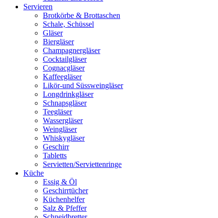
Servieren
Brotkörbe & Brottaschen
Schale, Schüssel
Gläser
Biergläser
Champagnergläser
Cocktailgläser
Cognacgläser
Kaffeegläser
Likör-und Süssweingläser
Longdrinkgläser
Schnapsgläser
Teegläser
Wassergläser
Weingläser
Whiskygläser
Geschirr
Tabletts
Servietten/Serviettenringe
Küche
Essig & Öl
Geschirrtücher
Küchenhelfer
Salz & Pfeffer
Schneidbretter