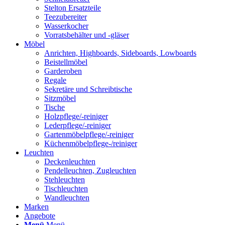
Stelton Ersatzteile
Teezubereiter
Wasserkocher
Vorratsbehälter und -gläser
Möbel
Anrichten, Highboards, Sideboards, Lowboards
Beistellmöbel
Garderoben
Regale
Sekretäre und Schreibtische
Sitzmöbel
Tische
Holzpflege/-reiniger
Lederpflege/-reiniger
Gartenmöbelpflege/-reiniger
Küchenmöbelpflege-/reiniger
Leuchten
Deckenleuchten
Pendelleuchten, Zugleuchten
Stehleuchten
Tischleuchten
Wandleuchten
Marken
Angebote
Menü
Menü