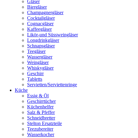
Gläser
Biergläser
Champagnergläser
Cocktailgläser
Cognacgläser
Kaffeegläser
Likör-und Süssweingläser
Longdrinkgläser
Schnapsgläser
Teegläser
Wassergläser
Weingläser
Whiskygläser
Geschirr
Tabletts
Servietten/Serviettenringe
Küche
Essig & Öl
Geschirrtücher
Küchenhelfer
Salz & Pfeffer
Schneidbretter
Stelton Ersatzteile
Teezubereiter
Wasserkocher