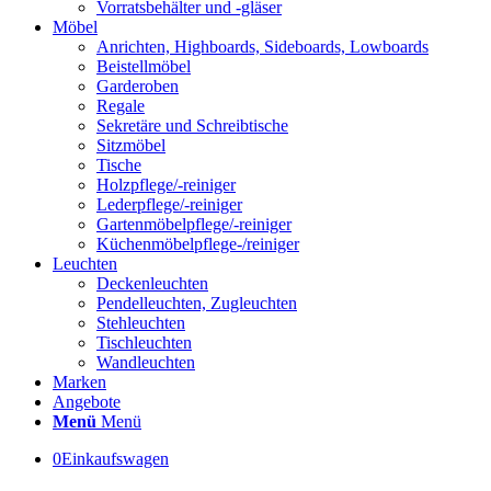
Vorratsbehälter und -gläser
Möbel
Anrichten, Highboards, Sideboards, Lowboards
Beistellmöbel
Garderoben
Regale
Sekretäre und Schreibtische
Sitzmöbel
Tische
Holzpflege/-reiniger
Lederpflege/-reiniger
Gartenmöbelpflege/-reiniger
Küchenmöbelpflege-/reiniger
Leuchten
Deckenleuchten
Pendelleuchten, Zugleuchten
Stehleuchten
Tischleuchten
Wandleuchten
Marken
Angebote
Menü
Menü
0
Einkaufswagen