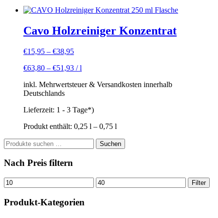
Cavo Holzreiniger Konzentrat
€
15,95
–
€
38,95
€
63,80
–
€
51,93
/
l
inkl. Mehrwertsteuer & Versandkosten innerhalb
Deutschlands
Lieferzeit:
1 - 3 Tage*)
Produkt enthält: 0,25
l
– 0,75
l
Suchen
Suchen
nach:
Nach Preis filtern
Min.
Max.
Filter
Preis
Preis
Produkt-Kategorien