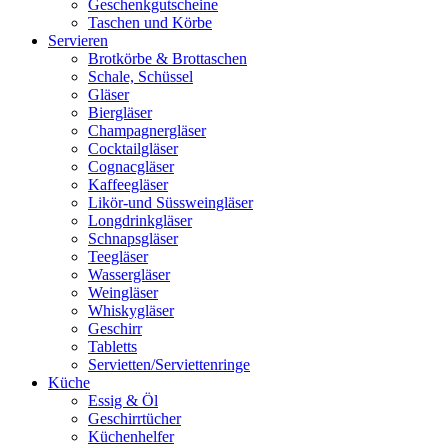
Geschenkgutscheine
Taschen und Körbe
Servieren
Brotkörbe & Brottaschen
Schale, Schüssel
Gläser
Biergläser
Champagnergläser
Cocktailgläser
Cognacgläser
Kaffeegläser
Likör-und Süssweingläser
Longdrinkgläser
Schnapsgläser
Teegläser
Wassergläser
Weingläser
Whiskygläser
Geschirr
Tabletts
Servietten/Serviettenringe
Küche
Essig & Öl
Geschirrtücher
Küchenhelfer