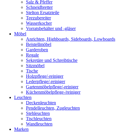
Salz & Pfeffer
Schneidbretter
Stelton Ersatzteile
Teezubereiter
Wasserkocher
Vorratsbehälter und -gläser
Möbel
Anrichten, Highboards, Sideboards, Lowboards
Beistellmöbel
Garderoben
Regale
Sekretäre und Schreibtische
Sitzmöbel
Tische
Holzpflege/-reiniger
Lederpflege/-reiniger
Gartenmöbelpflege/-reiniger
Küchenmöbelpflege-/reiniger
Leuchten
Deckenleuchten
Pendelleuchten, Zugleuchten
Stehleuchten
Tischleuchten
Wandleuchten
Marken