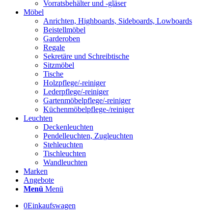
Vorratsbehälter und -gläser
Möbel
Anrichten, Highboards, Sideboards, Lowboards
Beistellmöbel
Garderoben
Regale
Sekretäre und Schreibtische
Sitzmöbel
Tische
Holzpflege/-reiniger
Lederpflege/-reiniger
Gartenmöbelpflege/-reiniger
Küchenmöbelpflege-/reiniger
Leuchten
Deckenleuchten
Pendelleuchten, Zugleuchten
Stehleuchten
Tischleuchten
Wandleuchten
Marken
Angebote
Menü
Menü
0
Einkaufswagen