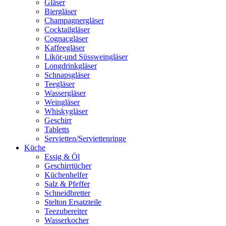
Gläser
Biergläser
Champagnergläser
Cocktailgläser
Cognacgläser
Kaffeegläser
Likör-und Süssweingläser
Longdrinkgläser
Schnapsgläser
Teegläser
Wassergläser
Weingläser
Whiskygläser
Geschirr
Tabletts
Servietten/Serviettenringe
Küche
Essig & Öl
Geschirrtücher
Küchenhelfer
Salz & Pfeffer
Schneidbretter
Stelton Ersatzteile
Teezubereiter
Wasserkocher