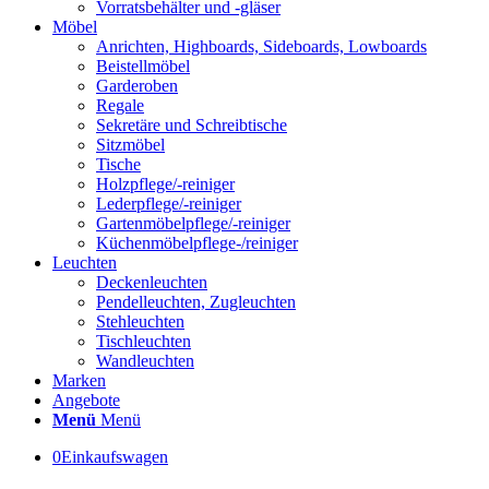
Vorratsbehälter und -gläser
Möbel
Anrichten, Highboards, Sideboards, Lowboards
Beistellmöbel
Garderoben
Regale
Sekretäre und Schreibtische
Sitzmöbel
Tische
Holzpflege/-reiniger
Lederpflege/-reiniger
Gartenmöbelpflege/-reiniger
Küchenmöbelpflege-/reiniger
Leuchten
Deckenleuchten
Pendelleuchten, Zugleuchten
Stehleuchten
Tischleuchten
Wandleuchten
Marken
Angebote
Menü
Menü
0
Einkaufswagen