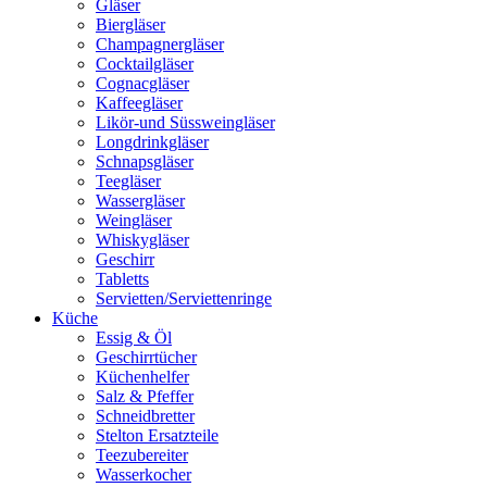
Gläser
Biergläser
Champagnergläser
Cocktailgläser
Cognacgläser
Kaffeegläser
Likör-und Süssweingläser
Longdrinkgläser
Schnapsgläser
Teegläser
Wassergläser
Weingläser
Whiskygläser
Geschirr
Tabletts
Servietten/Serviettenringe
Küche
Essig & Öl
Geschirrtücher
Küchenhelfer
Salz & Pfeffer
Schneidbretter
Stelton Ersatzteile
Teezubereiter
Wasserkocher