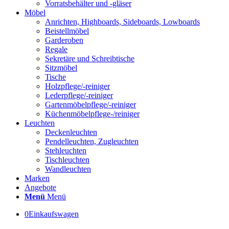
Vorratsbehälter und -gläser
Möbel
Anrichten, Highboards, Sideboards, Lowboards
Beistellmöbel
Garderoben
Regale
Sekretäre und Schreibtische
Sitzmöbel
Tische
Holzpflege/-reiniger
Lederpflege/-reiniger
Gartenmöbelpflege/-reiniger
Küchenmöbelpflege-/reiniger
Leuchten
Deckenleuchten
Pendelleuchten, Zugleuchten
Stehleuchten
Tischleuchten
Wandleuchten
Marken
Angebote
Menü
Menü
0
Einkaufswagen