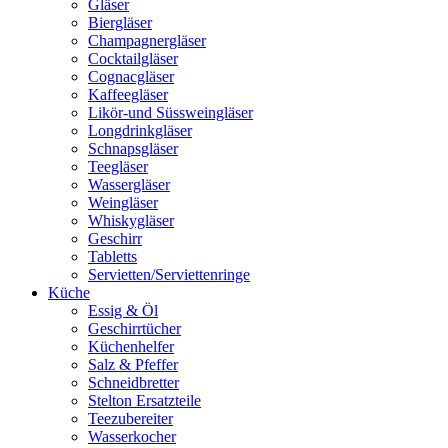
Gläser
Biergläser
Champagnergläser
Cocktailgläser
Cognacgläser
Kaffeegläser
Likör-und Süssweingläser
Longdrinkgläser
Schnapsgläser
Teegläser
Wassergläser
Weingläser
Whiskygläser
Geschirr
Tabletts
Servietten/Serviettenringe
Küche
Essig & Öl
Geschirrtücher
Küchenhelfer
Salz & Pfeffer
Schneidbretter
Stelton Ersatzteile
Teezubereiter
Wasserkocher