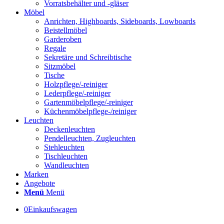
Vorratsbehälter und -gläser
Möbel
Anrichten, Highboards, Sideboards, Lowboards
Beistellmöbel
Garderoben
Regale
Sekretäre und Schreibtische
Sitzmöbel
Tische
Holzpflege/-reiniger
Lederpflege/-reiniger
Gartenmöbelpflege/-reiniger
Küchenmöbelpflege-/reiniger
Leuchten
Deckenleuchten
Pendelleuchten, Zugleuchten
Stehleuchten
Tischleuchten
Wandleuchten
Marken
Angebote
Menü
Menü
0
Einkaufswagen