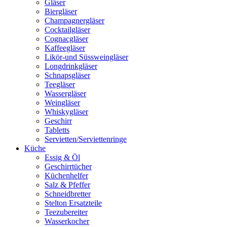
Gläser
Biergläser
Champagnergläser
Cocktailgläser
Cognacgläser
Kaffeegläser
Likör-und Süssweingläser
Longdrinkgläser
Schnapsgläser
Teegläser
Wassergläser
Weingläser
Whiskygläser
Geschirr
Tabletts
Servietten/Serviettenringe
Küche
Essig & Öl
Geschirrtücher
Küchenhelfer
Salz & Pfeffer
Schneidbretter
Stelton Ersatzteile
Teezubereiter
Wasserkocher