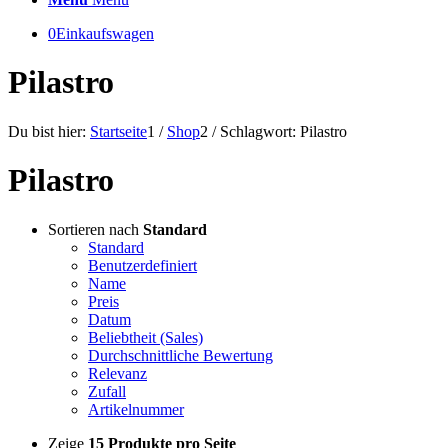
0
Einkaufswagen
Pilastro
Du bist hier:
Startseite
1
/
Shop
2
/
Schlagwort: Pilastro
Pilastro
Sortieren nach
Standard
Standard
Benutzerdefiniert
Name
Preis
Datum
Beliebtheit (Sales)
Durchschnittliche Bewertung
Relevanz
Zufall
Artikelnummer
Zeige
15 Produkte pro Seite