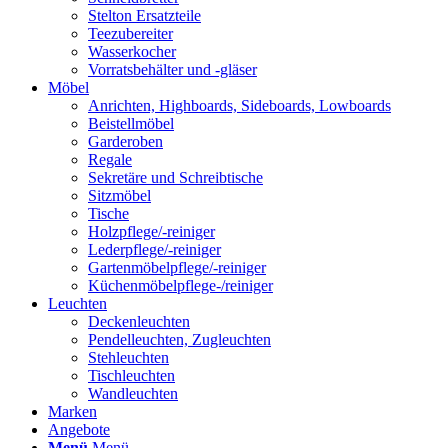
Stelton Ersatzteile
Teezubereiter
Wasserkocher
Vorratsbehälter und -gläser
Möbel
Anrichten, Highboards, Sideboards, Lowboards
Beistellmöbel
Garderoben
Regale
Sekretäre und Schreibtische
Sitzmöbel
Tische
Holzpflege/-reiniger
Lederpflege/-reiniger
Gartenmöbelpflege/-reiniger
Küchenmöbelpflege-/reiniger
Leuchten
Deckenleuchten
Pendelleuchten, Zugleuchten
Stehleuchten
Tischleuchten
Wandleuchten
Marken
Angebote
Menü
Menü