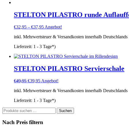
STELTON PILASTRO runde Auflauffo
€
32,95
–
€
37,95
Angebot!
inkl. Mehrwertsteuer & Versandkosten innerhalb Deutschlands
Lieferzeit:
1 - 3 Tage*)
STELTON PILASTRO Servierschale
Ursprünglicher
Aktueller
€
49,95
€
39,95
Angebot!
Preis
Preis
inkl. Mehrwertsteuer & Versandkosten innerhalb Deutschlands
war:
ist:
€49,95
€39,95.
Lieferzeit:
1 - 3 Tage*)
Suchen
Suchen
nach:
Nach Preis filtern