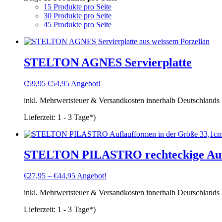
15 Produkte pro Seite
30 Produkte pro Seite
45 Produkte pro Seite
STELTON AGNES Servierplatte
Ursprünglicher
Aktueller
€
59,95
€
54,95
Angebot!
Preis
Preis
inkl. Mehrwertsteuer & Versandkosten innerhalb Deutschlands
war:
ist:
€59,95
€54,95.
Lieferzeit:
1 - 3 Tage*)
STELTON PILASTRO rechteckige Aufla
€
27,95
–
€
44,95
Angebot!
inkl. Mehrwertsteuer & Versandkosten innerhalb Deutschlands
Lieferzeit:
1 - 3 Tage*)