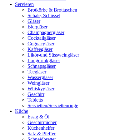
Servieren
Brotkörbe & Brottaschen
Schale, Schüssel
Gläser
Biergläser
Champagnergläser
Cocktailgläser
Cognacgläser
Kaffeegläser
Likör-und Süssweingläser
Longdrinkgläser
Schnapsgläser
Teegläser
Wassergläser
Weingläser
Whiskygläser
Geschirr
Tabletts
Servietten/Serviettenringe
Küche
Essig & Öl
Geschirrtücher
Küchenhelfer
Salz & Pfeffer
Schneidbretter