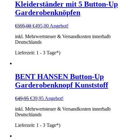
Kleiderständer mit 5 Button-Up
Garderobenknöpfen
Ursprünglicher
Aktueller
€
595,00
€
495,00
Angebot!
Preis
Preis
inkl. Mehrwertsteuer & Versandkosten innerhalb
war:
ist:
Deutschlands
€595,00
€495,00.
Lieferzeit:
1 - 3 Tage*)
BENT HANSEN Button-Up
Garderobenknopf Kunststoff
Ursprünglicher
Aktueller
€
49,95
€
39,95
Angebot!
Preis
Preis
inkl. Mehrwertsteuer & Versandkosten innerhalb
war:
ist:
Deutschlands
€49,95
€39,95.
Lieferzeit:
1 - 3 Tage*)