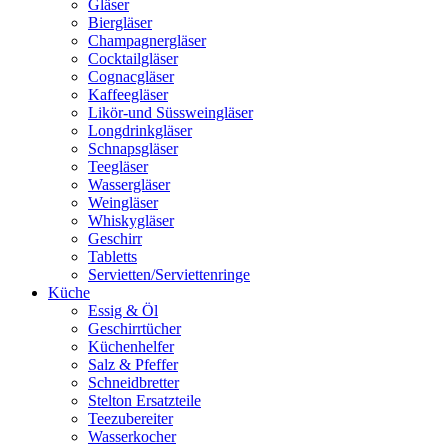
Gläser
Biergläser
Champagnergläser
Cocktailgläser
Cognacgläser
Kaffeegläser
Likör-und Süssweingläser
Longdrinkgläser
Schnapsgläser
Teegläser
Wassergläser
Weingläser
Whiskygläser
Geschirr
Tabletts
Servietten/Serviettenringe
Küche
Essig & Öl
Geschirrtücher
Küchenhelfer
Salz & Pfeffer
Schneidbretter
Stelton Ersatzteile
Teezubereiter
Wasserkocher