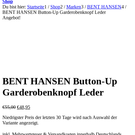
Shop
Du bist hier:
Startseite
1
/
Shop
2
/
Marken
3
/
BENT HANSEN
4
/
BENT HANSEN Button-Up Garderobenknopf Leder
Angebot!
BENT HANSEN Button-Up
Garderobenknopf Leder
Ursprünglicher
Aktueller
€
55,00
€
48,95
Preis
Preis
Niedrigster Preis der letzten 30 Tage wird nach Auswahl der
war:
ist:
Variante angezeigt.
€55,00
€48,95.
inkl. Mehrwertsteuer & Versandkosten innerhalb Deutschlands