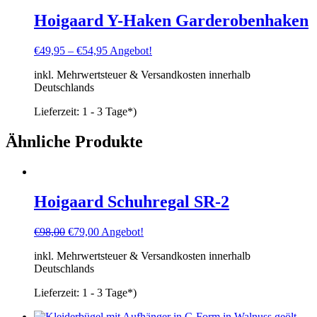
Hoigaard Y-Haken Garderobenhaken
€
49,95
–
€
54,95
Angebot!
inkl. Mehrwertsteuer & Versandkosten innerhalb
Deutschlands
Lieferzeit:
1 - 3 Tage*)
Ähnliche Produkte
Hoigaard Schuhregal SR-2
Ursprünglicher
Aktueller
€
98,00
€
79,00
Angebot!
Preis
Preis
inkl. Mehrwertsteuer & Versandkosten innerhalb
war:
ist:
Deutschlands
€98,00
€79,00.
Lieferzeit:
1 - 3 Tage*)