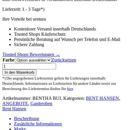
Lieferzeit:
1 - 3 Tage*)
Ihre Vorteile bei sentura
Kostenloser Versand innerhalb Deutschlands
Trusted Shops Käuferschutz
Persönliche Beratung auf Wunsch per Telefon und E-Mail
Sichere Zahlung
Trusted Shops Bewertungen →
Farbe
Zurücksetzen
BENT
HANSEN
In den Warenkorb
Button-
*) Die angegebenen Lieferzeiten gelten für Lieferungen innerhalb
Up
Deutschlands. Informationen zu Lieferzeiten für andere Länder sowie zur
Garderobenknopf
Berechnung des Liefertermins finden Sie
hier
.
Leder
Menge
Artikelnummer:
BENTHA BUL
Kategorien:
BENT HANSEN
,
ANGEBOTE
,
Garderoben
Bent Hansen
Beschreibung
Zusätzliche Informationen
Marke