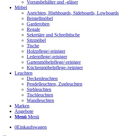
Vorratsbehälter und -gläser
Möbel
Anrichten, Highboards, Sideboards, Lowboards
Beistellmöbel
Garderoben
Regale
Sekretäre und Schreibtische
Sitzmöbel
Tische
Holzpflege/-reiniger
Lederpflege/-reiniger
Gartenmöbelpflege/-reiniger
Küchenmöbelpflege-/reiniger
Leuchten
Deckenleuchten
Pendelleuchten, Zugleuchten
Stehleuchten
Tischleuchten
Wandleuchten
Marken
Angebote
Menü
Menü
0
Einkaufswagen