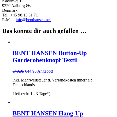
Kaolinvej 1
9220 Aalborg Øst
Denmark
Tel.: +45 98 13 31 71
E-Mail:
info@benthansen.net
Das könnte dir auch gefallen …
BENT HANSEN Button-Up
Garderobenknopf Textil
Ursprünglicher
Aktueller
€
49,95
€
44,95
Angebot!
Preis
Preis
inkl. Mehrwertsteuer & Versandkosten innerhalb
war:
ist:
Deutschlands
€49,95
€44,95.
Lieferzeit:
1 - 3 Tage*)
BENT HANSEN Hang-Up