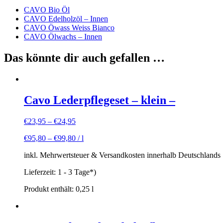
CAVO Bio Öl
CAVO Edelholzöl – Innen
CAVO Öwass Weiss Bianco
CAVO Ölwachs – Innen
Das könnte dir auch gefallen …
Cavo Lederpflegeset – klein –
€
23,95
–
€
24,95
€
95,80
–
€
99,80
/
l
inkl. Mehrwertsteuer & Versandkosten innerhalb Deutschlands
Lieferzeit:
1 - 3 Tage*)
Produkt enthält: 0,25
l