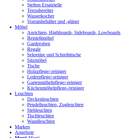
Stelton Ersatzteile
Teezubereiter
Wasserkocher
Vorratsbehälter und -gläser
Möbel
Anrichten, Highboards, Sideboards, Lowboards
Beistellmöbel
Garderoben
Regale
Sekretäre und Schreibtische
Sitzmöbel
Tische
Holzpflege/-reiniger
Lederpflege/-reiniger
Gartenmöbelpflege/-reiniger
Küchenmöbelpflege-/reiniger
Leuchten
Deckenleuchten
Pendelleuchten, Zugleuchten
Stehleuchten
Tischleuchten
Wandleuchten
Marken
Angebote
Menü
Menü