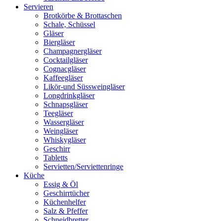
Servieren
Brotkörbe & Brottaschen
Schale, Schüssel
Gläser
Biergläser
Champagnergläser
Cocktailgläser
Cognacgläser
Kaffeegläser
Likör-und Süssweingläser
Longdrinkgläser
Schnapsgläser
Teegläser
Wassergläser
Weingläser
Whiskygläser
Geschirr
Tabletts
Servietten/Serviettenringe
Küche
Essig & Öl
Geschirrtücher
Küchenhelfer
Salz & Pfeffer
Schneidbretter