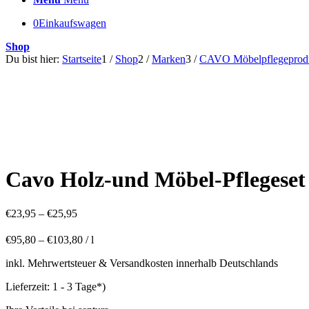
0
Einkaufswagen
Shop
Du bist hier:
Startseite
1
/
Shop
2
/
Marken
3
/
CAVO Möbelpflegeprod
Cavo Holz-und Möbel-Pflegeset 
€
23,95
–
€
25,95
€
95,80
–
€
103,80
/
l
inkl. Mehrwertsteuer & Versandkosten innerhalb Deutschlands
Lieferzeit:
1 - 3 Tage*)