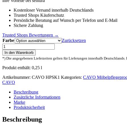
Ihre Vorteile bei sentura
Kostenloser Versand innerhalb Deutschlands
Trusted Shops Käuferschutz
Persönliche Beratung auf Wunsch per Telefon und E-Mail
Sichere Zahlung
Trusted Shops Bewertungen →
Farbe
Zurücksetzen
Cavo
Holz-
In den Warenkorb
und
*) Die angegebenen Lieferzeiten gelten für Lieferungen innerhalb Deutschlands. 
Möbel-
Pflegeset
Produkt enthält: 0,25
l
klein
Menge
Artikelnummer:
CAVO HPSK1
Kategorien:
CAVO Möbelpflegeprod
CAVO
Beschreibung
Zusätzliche Informationen
Marke
Produktsicherheit
Beschreibung