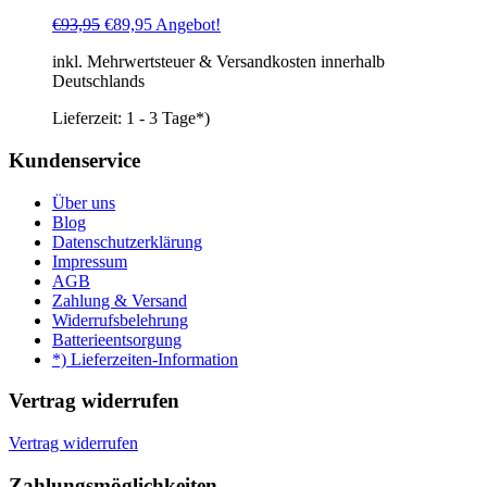
Ursprünglicher
Aktueller
€
93,95
€
89,95
Angebot!
Preis
Preis
inkl. Mehrwertsteuer & Versandkosten innerhalb
war:
ist:
Deutschlands
€93,95
€89,95.
Lieferzeit:
1 - 3 Tage*)
Kundenservice
Über uns
Blog
Datenschutzerklärung
Impressum
AGB
Zahlung & Versand
Widerrufsbelehrung
Batterieentsorgung
*) Lieferzeiten-Information
Vertrag widerrufen
Vertrag widerrufen
Zahlungsmöglichkeiten