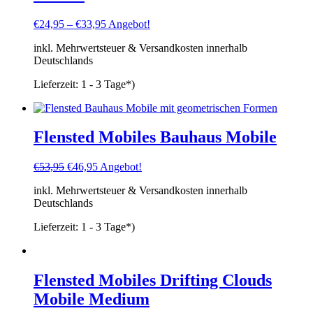
€
24,95
–
€
33,95
Angebot!
inkl. Mehrwertsteuer & Versandkosten innerhalb
Deutschlands
Lieferzeit:
1 - 3 Tage*)
Flensted Mobiles Bauhaus Mobile
Ursprünglicher
Aktueller
€
53,95
€
46,95
Angebot!
Preis
Preis
inkl. Mehrwertsteuer & Versandkosten innerhalb
war:
ist:
Deutschlands
€53,95
€46,95.
Lieferzeit:
1 - 3 Tage*)
Flensted Mobiles Drifting Clouds
Mobile Medium