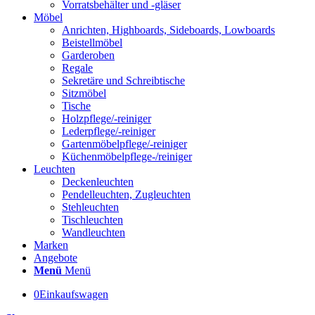
Vorratsbehälter und -gläser
Möbel
Anrichten, Highboards, Sideboards, Lowboards
Beistellmöbel
Garderoben
Regale
Sekretäre und Schreibtische
Sitzmöbel
Tische
Holzpflege/-reiniger
Lederpflege/-reiniger
Gartenmöbelpflege/-reiniger
Küchenmöbelpflege-/reiniger
Leuchten
Deckenleuchten
Pendelleuchten, Zugleuchten
Stehleuchten
Tischleuchten
Wandleuchten
Marken
Angebote
Menü
Menü
0
Einkaufswagen