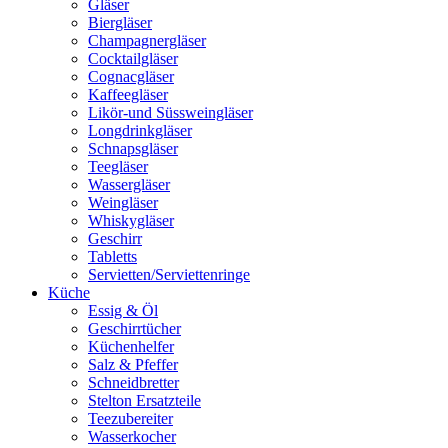
Gläser
Biergläser
Champagnergläser
Cocktailgläser
Cognacgläser
Kaffeegläser
Likör-und Süssweingläser
Longdrinkgläser
Schnapsgläser
Teegläser
Wassergläser
Weingläser
Whiskygläser
Geschirr
Tabletts
Servietten/Serviettenringe
Küche
Essig & Öl
Geschirrtücher
Küchenhelfer
Salz & Pfeffer
Schneidbretter
Stelton Ersatzteile
Teezubereiter
Wasserkocher