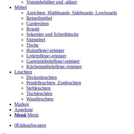
Vorratsbehälter und -gläser
Möbel
Anrichten, Highboards, Sideboards, Lowboards
Beistellmöbel
Garderoben
Regale
Sekretäre und Schreibtische
Sitzmöbel
Tische
Holzpflege/-reiniger
Lederpflege/-reiniger
Gartenmöbelpflege/-reiniger
Küchenmöbelpflege-/reiniger
Leuchten
Deckenleuchten
Pendelleuchten, Zugleuchten
Stehleuchten
Tischleuchten
Wandleuchten
Marken
Angebote
Menü
Menü
0
Einkaufswagen