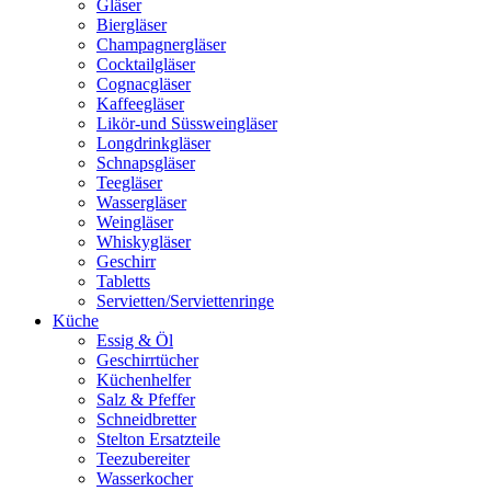
Gläser
Biergläser
Champagnergläser
Cocktailgläser
Cognacgläser
Kaffeegläser
Likör-und Süssweingläser
Longdrinkgläser
Schnapsgläser
Teegläser
Wassergläser
Weingläser
Whiskygläser
Geschirr
Tabletts
Servietten/Serviettenringe
Küche
Essig & Öl
Geschirrtücher
Küchenhelfer
Salz & Pfeffer
Schneidbretter
Stelton Ersatzteile
Teezubereiter
Wasserkocher