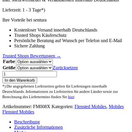
Lieferzeit:
1 - 3 Tage*)
Ihre Vorteile bei sentura
Kostenloser Versand innerhalb Deutschlands
Trusted Shops Käuferschutz
Persönliche Beratung auf Wunsch per Telefon und E-Mail
Sichere Zahlung
Trusted Shops Bewertungen →
Farbe
Größe
Zurücksetzen
Flensted
Mobiles
In den Warenkorb
Science
*) Die angegebenen Lieferzeiten gelten für Lieferungen innerhalb
Fiction
Deutschlands. Informationen zu Lieferzeiten für andere Länder sowie zur
Mobiles
Berechnung des Liefertermins finden Sie
hier
.
Menge
Artikelnummer:
FM008X
Kategorien:
Flensted Mobiles
,
Mobiles
Flensted Mobiles
Beschreibung
Zusätzliche Informationen