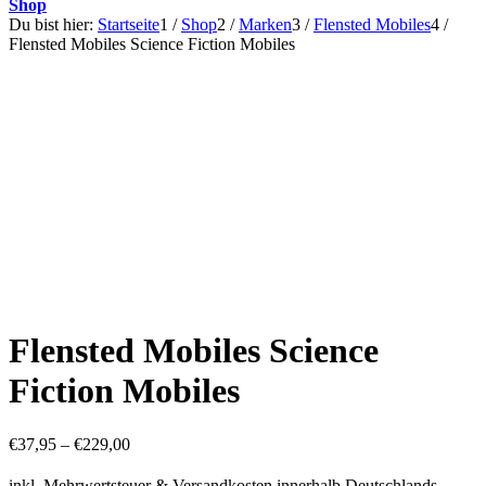
Shop
Du bist hier:
Startseite
1
/
Shop
2
/
Marken
3
/
Flensted Mobiles
4
/
Flensted Mobiles Science Fiction Mobiles
Flensted Mobiles Science
Fiction Mobiles
€
37,95
–
€
229,00
inkl. Mehrwertsteuer & Versandkosten innerhalb Deutschlands