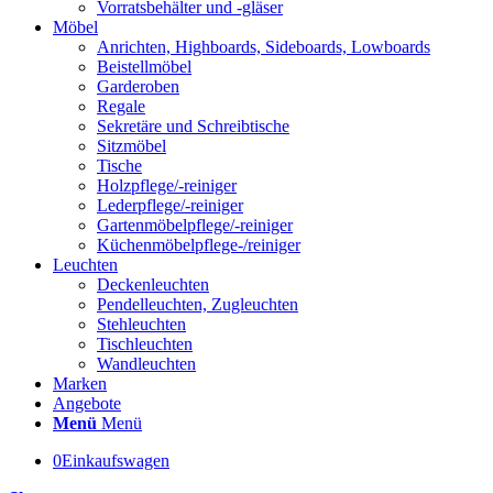
Vorratsbehälter und -gläser
Möbel
Anrichten, Highboards, Sideboards, Lowboards
Beistellmöbel
Garderoben
Regale
Sekretäre und Schreibtische
Sitzmöbel
Tische
Holzpflege/-reiniger
Lederpflege/-reiniger
Gartenmöbelpflege/-reiniger
Küchenmöbelpflege-/reiniger
Leuchten
Deckenleuchten
Pendelleuchten, Zugleuchten
Stehleuchten
Tischleuchten
Wandleuchten
Marken
Angebote
Menü
Menü
0
Einkaufswagen