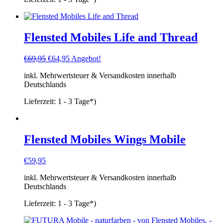
Flensted Mobiles Life and Thread
Ursprünglicher
Aktueller
€
69,95
€
64,95
Angebot!
Preis
Preis
inkl. Mehrwertsteuer & Versandkosten innerhalb
war:
ist:
Deutschlands
€69,95
€64,95.
Lieferzeit:
1 - 3 Tage*)
Flensted Mobiles Wings Mobile
€
59,95
inkl. Mehrwertsteuer & Versandkosten innerhalb
Deutschlands
Lieferzeit:
1 - 3 Tage*)