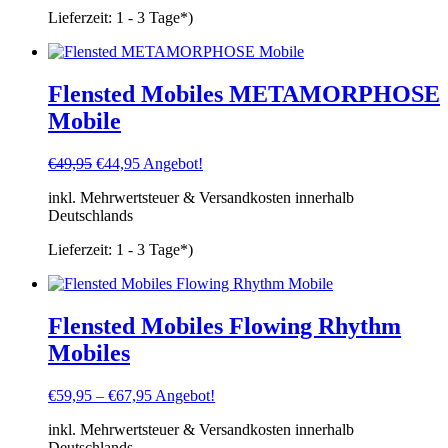
Lieferzeit:
1 - 3 Tage*)
Flensted Mobiles METAMORPHOSE
Mobile
Ursprünglicher
Aktueller
€
49,95
€
44,95
Angebot!
Preis
Preis
inkl. Mehrwertsteuer & Versandkosten innerhalb
war:
ist:
Deutschlands
€49,95
€44,95.
Lieferzeit:
1 - 3 Tage*)
Flensted Mobiles Flowing Rhythm
Mobiles
€
59,95
–
€
67,95
Angebot!
inkl. Mehrwertsteuer & Versandkosten innerhalb
Deutschlands