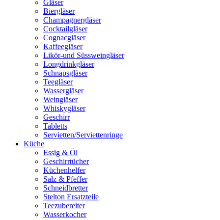
Gläser
Biergläser
Champagnergläser
Cocktailgläser
Cognacgläser
Kaffeegläser
Likör-und Süssweingläser
Longdrinkgläser
Schnapsgläser
Teegläser
Wassergläser
Weingläser
Whiskygläser
Geschirr
Tabletts
Servietten/Serviettenringe
Küche
Essig & Öl
Geschirrtücher
Küchenhelfer
Salz & Pfeffer
Schneidbretter
Stelton Ersatzteile
Teezubereiter
Wasserkocher