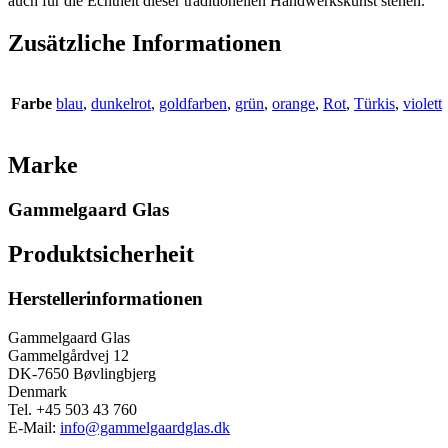
auch für die Echtheit dieser traditionellen Handwerkskunst stehen.
Zusätzliche Informationen
Farbe
blau
,
dunkelrot
,
goldfarben
,
grün
,
orange
,
Rot
,
Türkis
,
violett
Marke
Gammelgaard Glas
Produktsicherheit
Herstellerinformationen
Gammelgaard Glas
Gammelgårdvej 12
DK-7650 Bøvlingbjerg
Denmark
Tel. +45 503 43 760
E-Mail:
info@gammelgaardglas.dk