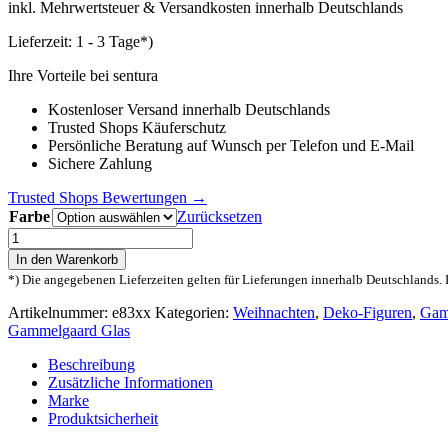
inkl. Mehrwertsteuer & Versandkosten innerhalb Deutschlands
Lieferzeit:
1 - 3 Tage*)
Ihre Vorteile bei sentura
Kostenloser Versand innerhalb Deutschlands
Trusted Shops Käuferschutz
Persönliche Beratung auf Wunsch per Telefon und E-Mail
Sichere Zahlung
Trusted Shops Bewertungen →
Farbe
Zurücksetzen
Gammelgaard
Glas
In den Warenkorb
Engel
*) Die angegebenen Lieferzeiten gelten für Lieferungen innerhalb Deutschlands. 
UNIKA
Menge
Artikelnummer:
e83xx
Kategorien:
Weihnachten
,
Deko-Figuren
,
Gam
Gammelgaard Glas
Beschreibung
Zusätzliche Informationen
Marke
Produktsicherheit