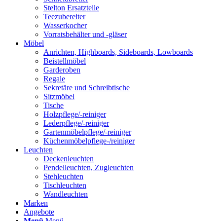
Stelton Ersatzteile
Teezubereiter
Wasserkocher
Vorratsbehälter und -gläser
Möbel
Anrichten, Highboards, Sideboards, Lowboards
Beistellmöbel
Garderoben
Regale
Sekretäre und Schreibtische
Sitzmöbel
Tische
Holzpflege/-reiniger
Lederpflege/-reiniger
Gartenmöbelpflege/-reiniger
Küchenmöbelpflege-/reiniger
Leuchten
Deckenleuchten
Pendelleuchten, Zugleuchten
Stehleuchten
Tischleuchten
Wandleuchten
Marken
Angebote
Menü
Menü