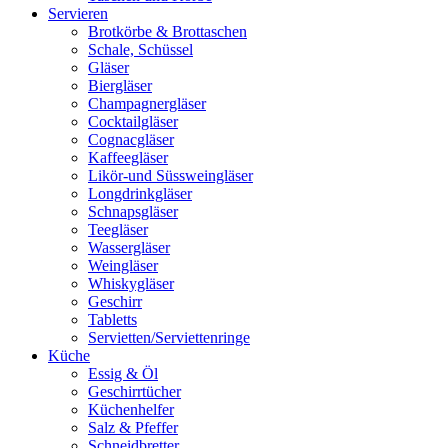
Servieren
Brotkörbe & Brottaschen
Schale, Schüssel
Gläser
Biergläser
Champagnergläser
Cocktailgläser
Cognacgläser
Kaffeegläser
Likör-und Süssweingläser
Longdrinkgläser
Schnapsgläser
Teegläser
Wassergläser
Weingläser
Whiskygläser
Geschirr
Tabletts
Servietten/Serviettenringe
Küche
Essig & Öl
Geschirrtücher
Küchenhelfer
Salz & Pfeffer
Schneidbretter