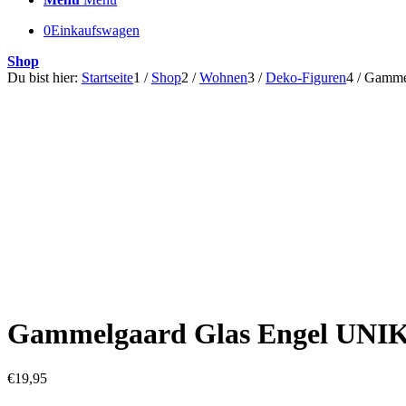
0
Einkaufswagen
Shop
Du bist hier:
Startseite
1
/
Shop
2
/
Wohnen
3
/
Deko-Figuren
4
/
Gamme
Gammelgaard Glas Engel UNI
€
19,95