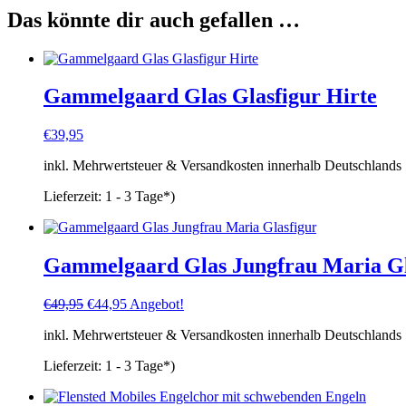
Das könnte dir auch gefallen …
Gammelgaard Glas Glasfigur Hirte
€
39,95
inkl. Mehrwertsteuer & Versandkosten innerhalb Deutschlands
Lieferzeit:
1 - 3 Tage*)
Gammelgaard Glas Jungfrau Maria Gl
Ursprünglicher
Aktueller
€
49,95
€
44,95
Angebot!
Preis
Preis
inkl. Mehrwertsteuer & Versandkosten innerhalb Deutschlands
war:
ist:
€49,95
€44,95.
Lieferzeit:
1 - 3 Tage*)