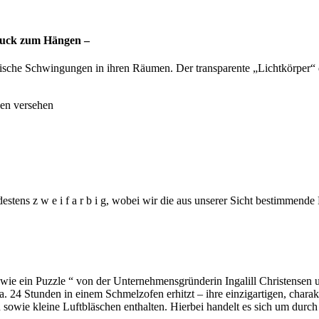
muck zum Hängen –
sche Schwingungen in ihren Räumen. Der transparente „Lichtkörper“ de
gen versehen
estens z w e i f a r b i g, wobei wir die aus unserer Sicht bestimmende
wie ein Puzzle “ von der Unternehmensgründerin Ingalill Christensen 
 24 Stunden in einem Schmelzofen erhitzt – ihre einzigartigen, charakt
owie kleine Luftbläschen enthalten. Hierbei handelt es sich um durch