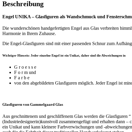
Beschreibung
Engel UNIKA – Glasfiguren als Wandschmuck und Fenstersch
Die wunderschönen handgefertigten Engel aus Glas verbreiten himmli
Harmonie in Ihrem Zuhause.
Die Engel-Glasfiguren sind mit einer passenden Schnur zum Aufhän
Wichtiger Hinweis: Jeder einzelne Engel ist ein Unikat, daher sind die Abweichungen in
G r o e s s e
F o r m und
F a r b e
von den abgebildeten Glasfiguren möglich. Jeder Engel ist mind
Glasfiguren von Gammelgaard Glas
Aus geschnittenem und geschliffenem Glas werden die Glasfiguren “ 
(Industriedesignerin)kunstvoll zusammengefügt und erhalten dann – ca.
ein Unikat und kann kleinere Farbverwischungen und -abweichungen s