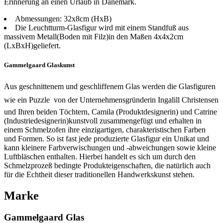
Erinnerung an einen Urlaub in Dänemark.
Abmessungen: 32x8cm (HxB)
Die Leuchtturm-Glasfigur wird mit einem Standfuß aus
massivem Metall(Boden mit Filz)in den Maßen 4x4x2cm
(LxBxH)geliefert.
Gammelgaard Glaskunst
Aus geschnittenem und geschliffenem Glas werden die Glasfiguren 
wie ein Puzzle  von der Unternehmensgründerin Ingalill Christensen
und Ihren beiden Töchtern, Camila (Produktdesignerin) und Catrine
(Industriedesignerin)kunstvoll zusammengefügt und erhalten in
einem Schmelzofen ihre einzigartigen, charakteristischen Farben
und Formen. So ist fast jede produzierte Glasfigur ein Unikat und
kann kleinere Farbverwischungen und -abweichungen sowie kleine
Luftbläschen enthalten. Hierbei handelt es sich um durch den
Schmelzprozeß bedingte Produkteigenschaften, die natürlich auch
für die Echtheit dieser traditionellen Handwerkskunst stehen.
Marke
Gammelgaard Glas