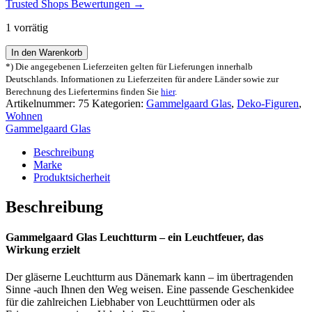
Trusted Shops Bewertungen →
1 vorrätig
Gammelgaard
In den Warenkorb
Glas
*) Die angegebenen Lieferzeiten gelten für Lieferungen innerhalb
Leuchtturm
Deutschlands. Informationen zu Lieferzeiten für andere Länder sowie zur
Glasfigur
Berechnung des Liefertermins finden Sie
hier
.
Menge
Artikelnummer:
75
Kategorien:
Gammelgaard Glas
,
Deko-Figuren
,
Wohnen
Gammelgaard Glas
Beschreibung
Marke
Produktsicherheit
Beschreibung
Gammelgaard Glas Leuchtturm – ein Leuchtfeuer, das
Wirkung erzielt
Der gläserne Leuchtturm aus Dänemark kann – im übertragenden
Sinne -auch Ihnen den Weg weisen. Eine passende Geschenkidee
für die zahlreichen Liebhaber von Leuchttürmen oder als