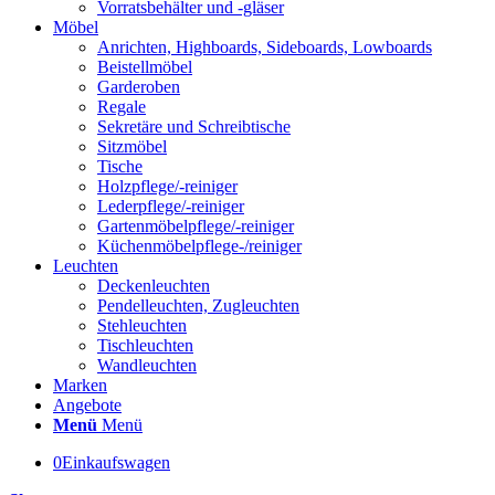
Vorratsbehälter und -gläser
Möbel
Anrichten, Highboards, Sideboards, Lowboards
Beistellmöbel
Garderoben
Regale
Sekretäre und Schreibtische
Sitzmöbel
Tische
Holzpflege/-reiniger
Lederpflege/-reiniger
Gartenmöbelpflege/-reiniger
Küchenmöbelpflege-/reiniger
Leuchten
Deckenleuchten
Pendelleuchten, Zugleuchten
Stehleuchten
Tischleuchten
Wandleuchten
Marken
Angebote
Menü
Menü
0
Einkaufswagen