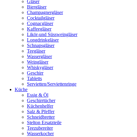
Gläser
Biergläser
Champagnergläser
Cocktailgläser
Cognacgläser
Kaffeegläser
Likör-und Süssweingläser
Longdrinkgläser
Schnapsgläser
Teegläser
Wassergläser
Weingläser
Whiskygläser
Geschirr
Tabletts
Servietten/Serviettenringe
Küche
Essig & Öl
Geschirrtücher
Küchenhelfer
Salz & Pfeffer
Schneidbretter
Stelton Ersatzteile
Teezubereiter
Wasserkocher