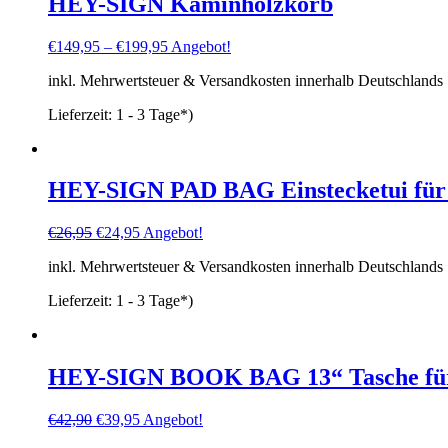
HEY-SIGN Kaminholzkorb
€
149,95
–
€
199,95
Angebot!
inkl. Mehrwertsteuer & Versandkosten innerhalb Deutschlands
Lieferzeit:
1 - 3 Tage*)
HEY-SIGN PAD BAG Einstecketui für 
Ursprünglicher
Aktueller
€
26,95
€
24,95
Angebot!
Preis
Preis
inkl. Mehrwertsteuer & Versandkosten innerhalb Deutschlands
war:
ist:
€26,95
€24,95.
Lieferzeit:
1 - 3 Tage*)
HEY-SIGN BOOK BAG 13“ Tasche für
Ursprünglicher
Aktueller
€
42,90
€
39,95
Angebot!
Preis
Preis