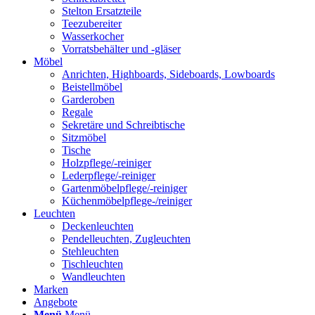
Stelton Ersatzteile
Teezubereiter
Wasserkocher
Vorratsbehälter und -gläser
Möbel
Anrichten, Highboards, Sideboards, Lowboards
Beistellmöbel
Garderoben
Regale
Sekretäre und Schreibtische
Sitzmöbel
Tische
Holzpflege/-reiniger
Lederpflege/-reiniger
Gartenmöbelpflege/-reiniger
Küchenmöbelpflege-/reiniger
Leuchten
Deckenleuchten
Pendelleuchten, Zugleuchten
Stehleuchten
Tischleuchten
Wandleuchten
Marken
Angebote
Menü
Menü