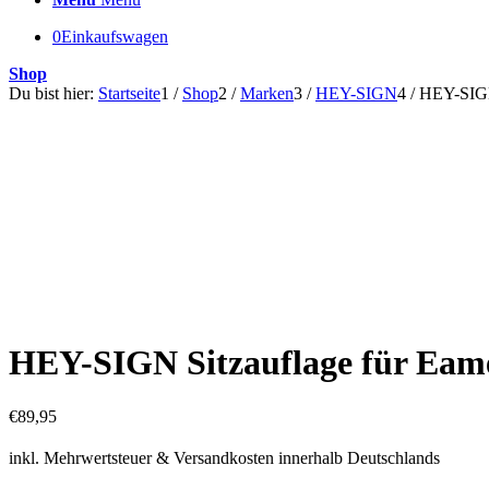
0
Einkaufswagen
Shop
Du bist hier:
Startseite
1
/
Shop
2
/
Marken
3
/
HEY-SIGN
4
/
HEY-SIGN 
HEY-SIGN Sitzauflage für Eame
€
89,95
inkl. Mehrwertsteuer & Versandkosten innerhalb Deutschlands