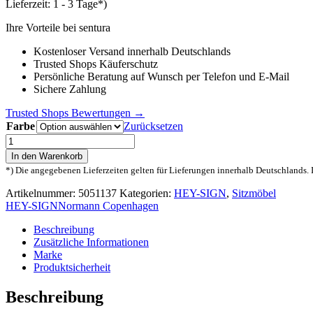
Lieferzeit:
1 - 3 Tage*)
Ihre Vorteile bei sentura
Kostenloser Versand innerhalb Deutschlands
Trusted Shops Käuferschutz
Persönliche Beratung auf Wunsch per Telefon und E-Mail
Sichere Zahlung
Trusted Shops Bewertungen →
Farbe
Zurücksetzen
HEY-
SIGN
In den Warenkorb
Sitzauflage
*) Die angegebenen Lieferzeiten gelten für Lieferungen innerhalb Deutschlands. 
für
Eames
Artikelnummer:
5051137
Kategorien:
HEY-SIGN
,
Sitzmöbel
Plastic
HEY-SIGN
Normann Copenhagen
Armchair
Menge
Beschreibung
Zusätzliche Informationen
Marke
Produktsicherheit
Beschreibung