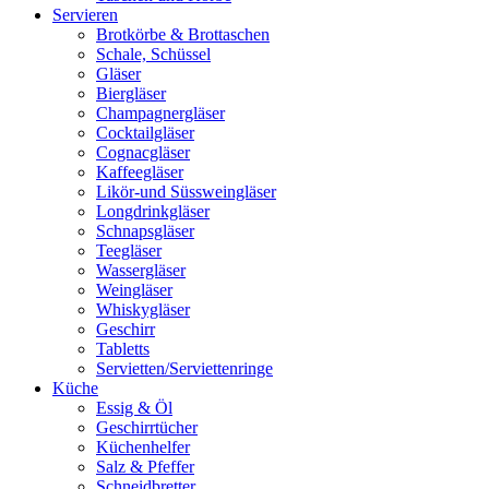
Servieren
Brotkörbe & Brottaschen
Schale, Schüssel
Gläser
Biergläser
Champagnergläser
Cocktailgläser
Cognacgläser
Kaffeegläser
Likör-und Süssweingläser
Longdrinkgläser
Schnapsgläser
Teegläser
Wassergläser
Weingläser
Whiskygläser
Geschirr
Tabletts
Servietten/Serviettenringe
Küche
Essig & Öl
Geschirrtücher
Küchenhelfer
Salz & Pfeffer
Schneidbretter