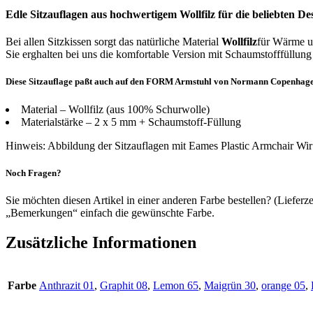
Edle Sitzauflagen aus hochwertigem Wollfilz für die beliebten D
Bei allen Sitzkissen sorgt das natürliche Material
Wollfilz
für Wärme u
Sie erghalten bei uns die komfortable Version mit Schaumstofffüllung
Diese Sitzauflage paßt auch auf den FORM Armstuhl von Normann Copenhag
Material – Wollfilz (aus 100% Schurwolle)
Materialstärke – 2 x 5 mm + Schaumstoff-Füllung
Hinweis: Abbildung der Sitzauflagen mit Eames Plastic Armchair Wi
Noch Fragen?
Sie möchten diesen Artikel in einer anderen Farbe bestellen? (Liefe
„Bemerkungen“ einfach die gewünschte Farbe.
Zusätzliche Informationen
Farbe
Anthrazit 01
,
Graphit 08
,
Lemon 65
,
Maigrün 30
,
orange 05
,