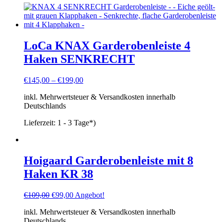
LoCa KNAX Garderobenleiste 4
Haken SENKRECHT
€
145,00
–
€
199,00
inkl. Mehrwertsteuer & Versandkosten innerhalb
Deutschlands
Lieferzeit:
1 - 3 Tage*)
Hoigaard Garderobenleiste mit 8
Haken KR 38
Ursprünglicher
Aktueller
€
109,00
€
99,00
Angebot!
Preis
Preis
inkl. Mehrwertsteuer & Versandkosten innerhalb
war:
ist:
Deutschlands
€109,00
€99,00.