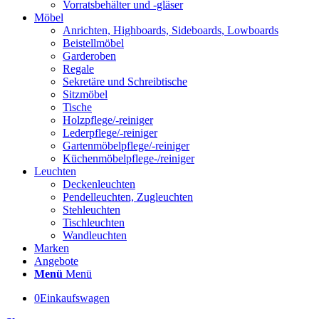
Vorratsbehälter und -gläser
Möbel
Anrichten, Highboards, Sideboards, Lowboards
Beistellmöbel
Garderoben
Regale
Sekretäre und Schreibtische
Sitzmöbel
Tische
Holzpflege/-reiniger
Lederpflege/-reiniger
Gartenmöbelpflege/-reiniger
Küchenmöbelpflege-/reiniger
Leuchten
Deckenleuchten
Pendelleuchten, Zugleuchten
Stehleuchten
Tischleuchten
Wandleuchten
Marken
Angebote
Menü
Menü
0
Einkaufswagen