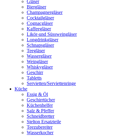
Gläser
Biergläser
Champagnergläser
Cocktailgläser
Cognacgläser
Kaffeegläser
Likör-und Süssweingläser
Longdrinkgläser
Schnapsgläser
Teegläser
Wassergläser
Weingläser
Whiskygläser
Geschirr
Tabletts
Servietten/Serviettenringe
Küche
Essig & Öl
Geschirrtücher
Küchenhelfer
Salz & Pfeffer
Schneidbretter
Stelton Ersatzteile
Teezubereiter
Wasserkocher