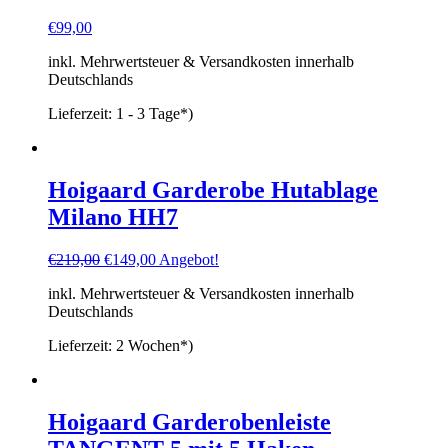
€
99,00
inkl. Mehrwertsteuer & Versandkosten innerhalb
Deutschlands
Lieferzeit:
1 - 3 Tage*)
Hoigaard Garderobe Hutablage
Milano HH7
Ursprünglicher
Aktueller
€
219,00
€
149,00
Angebot!
Preis
Preis
inkl. Mehrwertsteuer & Versandkosten innerhalb
war:
ist:
Deutschlands
€219,00
€149,00.
Lieferzeit:
2 Wochen*)
Hoigaard Garderobenleiste