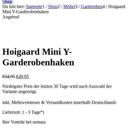
Shop
Du bist hier:
Startseite
1
/
Shop
2
/
Möbel
3
/
Garderoben
4
/
Hoigaard
Mini Y-Garderobenhaken
Angebot!
Hoigaard Mini Y-
Garderobenhaken
Ursprünglicher
Aktueller
€
54,95
€
49,95
Preis
Preis
Niedrigster Preis der letzten 30 Tage wird nach Auswahl der
war:
ist:
Variante angezeigt.
€54,95
€49,95.
inkl. Mehrwertsteuer & Versandkosten innerhalb Deutschlands
Lieferzeit:
1 - 3 Tage*)
Ihre Vorteile bei sentura