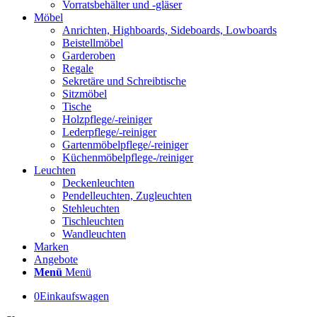
Vorratsbehälter und -gläser
Möbel
Anrichten, Highboards, Sideboards, Lowboards
Beistellmöbel
Garderoben
Regale
Sekretäre und Schreibtische
Sitzmöbel
Tische
Holzpflege/-reiniger
Lederpflege/-reiniger
Gartenmöbelpflege/-reiniger
Küchenmöbelpflege-/reiniger
Leuchten
Deckenleuchten
Pendelleuchten, Zugleuchten
Stehleuchten
Tischleuchten
Wandleuchten
Marken
Angebote
Menü
Menü
0
Einkaufswagen