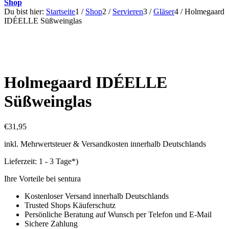
Shop
Du bist hier:
Startseite
1
/
Shop
2
/
Servieren
3
/
Gläser
4
/
Holmegaard
IDÉELLE Süßweinglas
Holmegaard IDÉELLE
Süßweinglas
€
31,95
inkl. Mehrwertsteuer & Versandkosten innerhalb Deutschlands
Lieferzeit:
1 - 3 Tage*)
Ihre Vorteile bei sentura
Kostenloser Versand innerhalb Deutschlands
Trusted Shops Käuferschutz
Persönliche Beratung auf Wunsch per Telefon und E-Mail
Sichere Zahlung