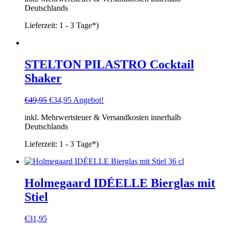
Deutschlands
Lieferzeit:
1 - 3 Tage*)
STELTON PILASTRO Cocktail
Shaker
Ursprünglicher
Aktueller
€
49,95
€
34,95
Angebot!
Preis
Preis
inkl. Mehrwertsteuer & Versandkosten innerhalb
war:
ist:
Deutschlands
€49,95
€34,95.
Lieferzeit:
1 - 3 Tage*)
Holmegaard IDÉELLE Bierglas mit
Stiel
€
31,95