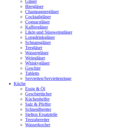
Gläser
Biergläser
Champagnergläser
Cocktailgläser
Cognacgläser
Kaffeegläser
Likör-und Süssweingläser
Longdrinkgläser
Schnapsgläser
Teegläser
Wassergläser
Weingläser
Whiskygläser
Geschirr
Tabletts
Servietten/Serviettenringe
Küche
Essig & Öl
Geschirrtücher
Küchenhelfer
Salz & Pfeffer
Schneidbretter
Stelton Ersatzteile
Teezubereiter
Wasserkocher