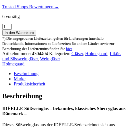
Trusted Shops Bewertungen →
6 vorrätig
Holmegaard
IDÉELLE
In den Warenkorb
Süßweinglas
*) Die angegebenen Lieferzeiten gelten für Lieferungen innerhalb
Menge
Deutschlands. Informationen zu Lieferzeiten für andere Länder sowie zur
Berechnung des Liefertermins finden Sie
hier
.
Artikelnummer:
4304404
Kategorien:
Gläser
,
Holmegaard
,
Likör-
und Süssweingläser
,
Weingläser
Holmegaard
Beschreibung
Marke
Produktsicherheit
Beschreibung
IDÉELLE Süßweinglas – bekanntes, klassisches Sherryglas aus
Dänemark –
Dieses Süßweinglas aus der IDÉELLE-Serie zeichnet sich aus