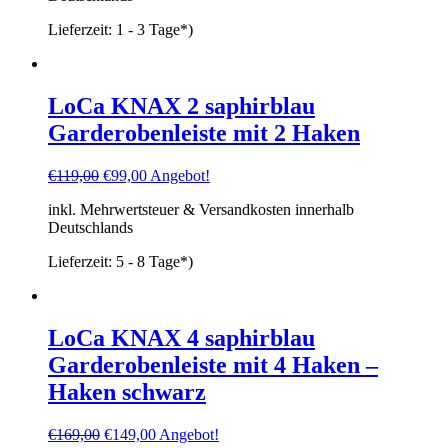
Lieferzeit:
1 - 3 Tage*)
LoCa KNAX 2 saphirblau
Garderobenleiste mit 2 Haken
Ursprünglicher
Aktueller
€
119,00
€
99,00
Angebot!
Preis
Preis
inkl. Mehrwertsteuer & Versandkosten innerhalb
war:
ist:
Deutschlands
€119,00
€99,00.
Lieferzeit:
5 - 8 Tage*)
LoCa KNAX 4 saphirblau
Garderobenleiste mit 4 Haken –
Haken schwarz
Ursprünglicher
Aktueller
€
169,00
€
149,00
Angebot!