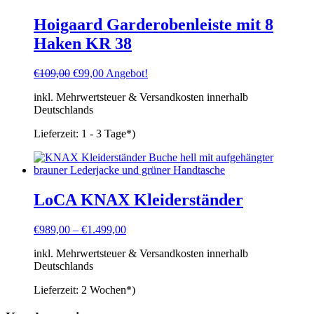
Hoigaard Garderobenleiste mit 8
Haken KR 38
Ursprünglicher
Aktueller
€
109,00
€
99,00
Angebot!
Preis
Preis
inkl. Mehrwertsteuer & Versandkosten innerhalb
war:
ist:
Deutschlands
€109,00
€99,00.
Lieferzeit:
1 - 3 Tage*)
LoCA KNAX Kleiderständer
€
989,00
–
€
1.499,00
inkl. Mehrwertsteuer & Versandkosten innerhalb
Deutschlands
Lieferzeit:
2 Wochen*)