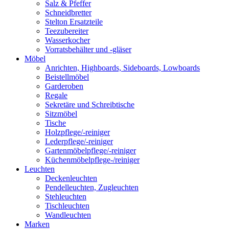
Salz & Pfeffer
Schneidbretter
Stelton Ersatzteile
Teezubereiter
Wasserkocher
Vorratsbehälter und -gläser
Möbel
Anrichten, Highboards, Sideboards, Lowboards
Beistellmöbel
Garderoben
Regale
Sekretäre und Schreibtische
Sitzmöbel
Tische
Holzpflege/-reiniger
Lederpflege/-reiniger
Gartenmöbelpflege/-reiniger
Küchenmöbelpflege-/reiniger
Leuchten
Deckenleuchten
Pendelleuchten, Zugleuchten
Stehleuchten
Tischleuchten
Wandleuchten
Marken