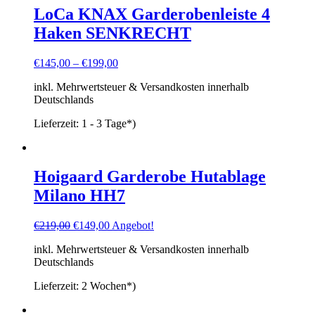
LoCa KNAX Garderobenleiste 4
Haken SENKRECHT
€
145,00
–
€
199,00
inkl. Mehrwertsteuer & Versandkosten innerhalb
Deutschlands
Lieferzeit:
1 - 3 Tage*)
Hoigaard Garderobe Hutablage
Milano HH7
Ursprünglicher
Aktueller
€
219,00
€
149,00
Angebot!
Preis
Preis
inkl. Mehrwertsteuer & Versandkosten innerhalb
war:
ist:
Deutschlands
€219,00
€149,00.
Lieferzeit:
2 Wochen*)