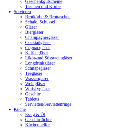
Geschenkgutscheine
Taschen und Körbe
Servieren
Brotkörbe & Brottaschen
Schale, Schüssel
Gläser
Biergläser
Champagnergläser
Cocktailgläser
Cognacgläser
Kaffeegläser
Likör-und Süssweingläser
Longdrinkgläser
Schnapsgläser
Teegläser
Wassergläser
Weingläser
Whiskygläser
Geschirr
Tabletts
Servietten/Serviettenringe
Küche
Essig & Öl
Geschirrtücher
Küchenhelfer