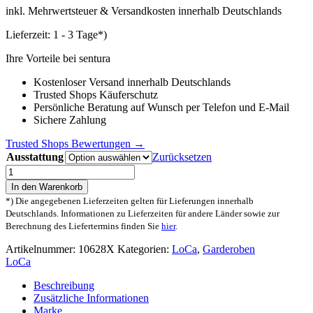
inkl. Mehrwertsteuer & Versandkosten innerhalb Deutschlands
Lieferzeit:
1 - 3 Tage*)
Ihre Vorteile bei sentura
Kostenloser Versand innerhalb Deutschlands
Trusted Shops Käuferschutz
Persönliche Beratung auf Wunsch per Telefon und E-Mail
Sichere Zahlung
Trusted Shops Bewertungen →
Ausstattung
Zurücksetzen
LoCa
KNAX
In den Warenkorb
6
*) Die angegebenen Lieferzeiten gelten für Lieferungen innerhalb
saphirblau
Deutschlands. Informationen zu Lieferzeiten für andere Länder sowie zur
Garderobenleiste
Berechnung des Liefertermins finden Sie
hier
.
mit
6
Artikelnummer:
10628X
Kategorien:
LoCa
,
Garderoben
Haken
LoCa
Menge
Beschreibung
Zusätzliche Informationen
Marke