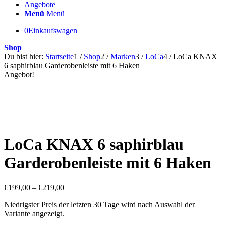
Angebote
Menü
Menü
0
Einkaufswagen
Shop
Du bist hier:
Startseite
1
/
Shop
2
/
Marken
3
/
LoCa
4
/
LoCa KNAX
6 saphirblau Garderobenleiste mit 6 Haken
Angebot!
LoCa KNAX 6 saphirblau
Garderobenleiste mit 6 Haken
€
199,00
–
€
219,00
Niedrigster Preis der letzten 30 Tage wird nach Auswahl der
Variante angezeigt.