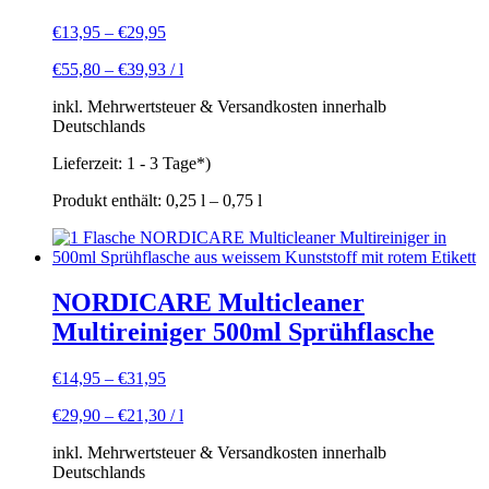
€
13,95
–
€
29,95
€
55,80
–
€
39,93
/
l
inkl. Mehrwertsteuer & Versandkosten innerhalb
Deutschlands
Lieferzeit:
1 - 3 Tage*)
Produkt enthält: 0,25
l
– 0,75
l
NORDICARE Multicleaner
Multireiniger 500ml Sprühflasche
€
14,95
–
€
31,95
€
29,90
–
€
21,30
/
l
inkl. Mehrwertsteuer & Versandkosten innerhalb
Deutschlands