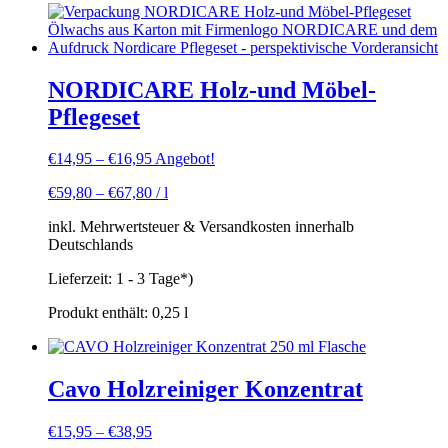
NORDICARE Holz-und Möbel-
Pflegeset
€
14,95
–
€
16,95
Angebot!
€
59,80
–
€
67,80
/
l
inkl. Mehrwertsteuer & Versandkosten innerhalb
Deutschlands
Lieferzeit:
1 - 3 Tage*)
Produkt enthält: 0,25
l
Cavo Holzreiniger Konzentrat
€
15,95
–
€
38,95