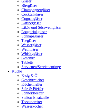
Gläser
Biergläser
Champagnergläser
Cocktailgläser
Cognacgläser
Kaffeegläser
Likör-und Süssweingläser
Longdrinkgläser
Schnapsgläser
Teegläser
Wassergläser
Weingläser
Whiskygläser
Geschirr
Tabletts
Servietten/Serviettenringe
Küche
Essig & Öl
Geschirrtücher
Küchenhelfer
Salz & Pfeffer
Schneidbretter
Stelton Ersatzteile
Teezubereiter
Wasserkocher