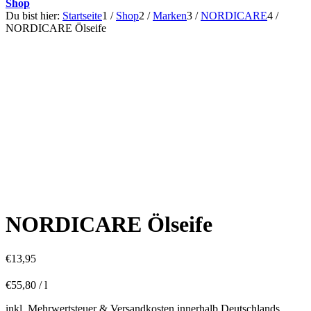
Shop
Du bist hier:
Startseite
1
/
Shop
2
/
Marken
3
/
NORDICARE
4
/
NORDICARE Ölseife
NORDICARE Ölseife
€
13,95
€
55,80
/
l
inkl. Mehrwertsteuer & Versandkosten innerhalb Deutschlands