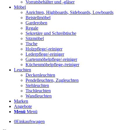
Vorratsbehälter und -gläser
Möbel
Anrichten, Highboards, Sideboards, Lowboards
Beistellmöbel
Garderoben
Regale
Sekretäre und Schreibtische
Sitzmöbel
Tische
Holzpflege/-reiniger
Lederpflege/-reiniger
Gartenmöbelpflege/-reiniger
Küchenmöbelpflege-/reiniger
Leuchten
Deckenleuchten
Pendelleuchten, Zugleuchten
Stehleuchten
Tischleuchten
Wandleuchten
Marken
Angebote
Menü
Menü
0
Einkaufswagen