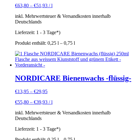
€
63,80
–
€
51,93
/
l
inkl. Mehrwertsteuer & Versandkosten innerhalb
Deutschlands
Lieferzeit:
1 - 3 Tage*)
Produkt enthält: 0,25
l
– 0,75
l
NORDICARE Bienenwachs -flüssig-
€
13,95
–
€
29,95
€
55,80
–
€
39,93
/
l
inkl. Mehrwertsteuer & Versandkosten innerhalb
Deutschlands
Lieferzeit:
1 - 3 Tage*)
Produkt enthält: 0,25
l
– 0,75
l