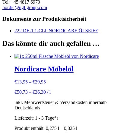
Tel: +45 4817 6970
nordic@ngl-group.com
Dokumente zur Produktsicherheit
222.DE-1.1-CLP NORDICARE ÖLSEIFE
Das könnte dir auch gefallen …
Nordicare Möbelöl
€
13,95
–
€
29,95
€
50,73
–
€
36,30
/
l
inkl. Mehrwertsteuer & Versandkosten innerhalb
Deutschlands
Lieferzeit:
1 - 3 Tage*)
Produkt enthält: 0,275
l
– 0,825
l