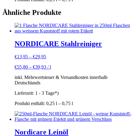
Ähnliche Produkte
NORDICARE Stahlreiniger
€
13,95
–
€
29,95
€
55,80
–
€
39,93
/
l
inkl. Mehrwertsteuer & Versandkosten innerhalb
Deutschlands
Lieferzeit:
1 - 3 Tage*)
Produkt enthält: 0,25
l
– 0,75
l
Nordicare Leinöl