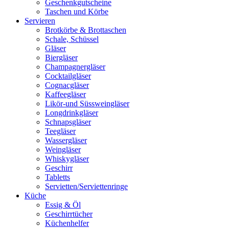
Geschenkgutscheine
Taschen und Körbe
Servieren
Brotkörbe & Brottaschen
Schale, Schüssel
Gläser
Biergläser
Champagnergläser
Cocktailgläser
Cognacgläser
Kaffeegläser
Likör-und Süssweingläser
Longdrinkgläser
Schnapsgläser
Teegläser
Wassergläser
Weingläser
Whiskygläser
Geschirr
Tabletts
Servietten/Serviettenringe
Küche
Essig & Öl
Geschirrtücher
Küchenhelfer