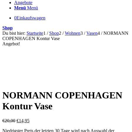
Angebote
Menü
Menü
0
Einkaufswagen
Shop
Du bist hier:
Startseite
1
/
Shop
2
/
Wohnen
3
/
Vasen
4
/
NORMANN
COPENHAGEN Kontur Vase
Angebot!
NORMANN COPENHAGEN
Kontur Vase
Ursprünglicher
Aktueller
€
20,00
€
14,95
Preis
Preis
Niedrigster Preis der letzten 30 Tage wird nach Auswahl der
war:
ist: