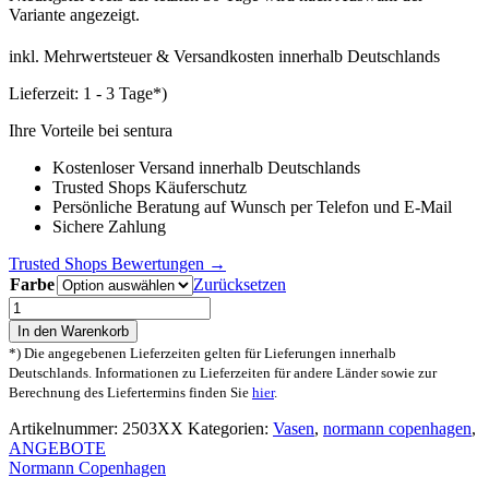
Variante angezeigt.
€20,00
€14,95.
inkl. Mehrwertsteuer & Versandkosten innerhalb Deutschlands
Lieferzeit:
1 - 3 Tage*)
Ihre Vorteile bei sentura
Kostenloser Versand innerhalb Deutschlands
Trusted Shops Käuferschutz
Persönliche Beratung auf Wunsch per Telefon und E-Mail
Sichere Zahlung
Trusted Shops Bewertungen →
Farbe
Zurücksetzen
NORMANN
COPENHAGEN
In den Warenkorb
Kontur
*) Die angegebenen Lieferzeiten gelten für Lieferungen innerhalb
Vase
Deutschlands. Informationen zu Lieferzeiten für andere Länder sowie zur
Menge
Berechnung des Liefertermins finden Sie
hier
.
Artikelnummer:
2503XX
Kategorien:
Vasen
,
normann copenhagen
,
ANGEBOTE
Normann Copenhagen