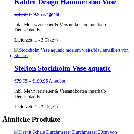
Kähler Design Hammershøi Vase
Ursprünglicher
Aktueller
€
58,95
€
49,95
Angebot!
Preis
Preis
inkl. Mehrwertsteuer & Versandkosten innerhalb
war:
ist:
Deutschlands
€58,95
€49,95.
Lieferzeit:
1 - 3 Tage*)
Stelton Stockholm Vase aquatic
€
79,95
–
€
199,95
Angebot!
inkl. Mehrwertsteuer & Versandkosten innerhalb
Deutschlands
Lieferzeit:
1 - 3 Tage*)
Ähnliche Produkte