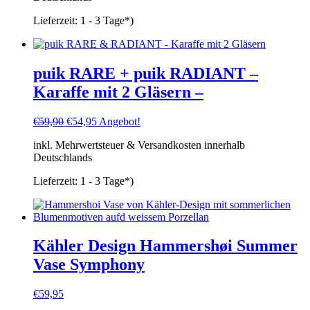
Lieferzeit:
1 - 3 Tage*)
puik RARE + puik RADIANT –
Karaffe mit 2 Gläsern –
Ursprünglicher
Aktueller
€
59,90
€
54,95
Angebot!
Preis
Preis
inkl. Mehrwertsteuer & Versandkosten innerhalb
war:
ist:
Deutschlands
€59,90
€54,95.
Lieferzeit:
1 - 3 Tage*)
Kähler Design Hammershøi Summer
Vase Symphony
€
59,95