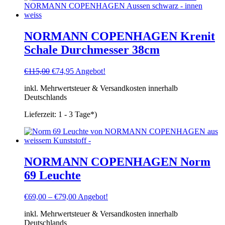
NORMANN COPENHAGEN Krenit
Schale Durchmesser 38cm
Ursprünglicher
Aktueller
€
115,00
€
74,95
Angebot!
Preis
Preis
inkl. Mehrwertsteuer & Versandkosten innerhalb
war:
ist:
Deutschlands
€115,00
€74,95.
Lieferzeit:
1 - 3 Tage*)
NORMANN COPENHAGEN Norm
69 Leuchte
€
69,00
–
€
79,00
Angebot!
inkl. Mehrwertsteuer & Versandkosten innerhalb
Deutschlands