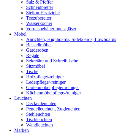
Salz & Pfeffer
Schneidbretter
Stelton Ersatzteile
Teezubereiter
Wasserkocher
Vorratsbehälter und -gläser
Möbel
Anrichten, Highboards, Sideboards, Lowboards
Beistellmöbel
Garderoben
Regale
Sekretäre und Schreibtische
Sitzmöbel
Tische
Holzpflege/-reiniger
Lederpflege/-reiniger
Gartenmöbelpflege/-reiniger
Küchenmöbelpflege-/reiniger
Leuchten
Deckenleuchten
Pendelleuchten, Zugleuchten
Stehleuchten
Tischleuchten
Wandleuchten
Marken