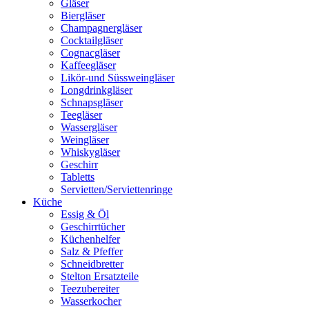
Gläser
Biergläser
Champagnergläser
Cocktailgläser
Cognacgläser
Kaffeegläser
Likör-und Süssweingläser
Longdrinkgläser
Schnapsgläser
Teegläser
Wassergläser
Weingläser
Whiskygläser
Geschirr
Tabletts
Servietten/Serviettenringe
Küche
Essig & Öl
Geschirrtücher
Küchenhelfer
Salz & Pfeffer
Schneidbretter
Stelton Ersatzteile
Teezubereiter
Wasserkocher