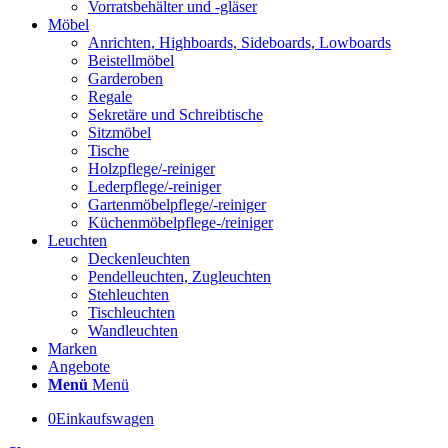
Vorratsbehälter und -gläser
Möbel
Anrichten, Highboards, Sideboards, Lowboards
Beistellmöbel
Garderoben
Regale
Sekretäre und Schreibtische
Sitzmöbel
Tische
Holzpflege/-reiniger
Lederpflege/-reiniger
Gartenmöbelpflege/-reiniger
Küchenmöbelpflege-/reiniger
Leuchten
Deckenleuchten
Pendelleuchten, Zugleuchten
Stehleuchten
Tischleuchten
Wandleuchten
Marken
Angebote
Menü
Menü
0
Einkaufswagen