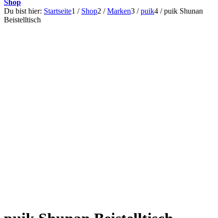
Shop
Du bist hier:
Startseite
1
/
Shop
2
/
Marken
3
/
puik
4
/
puik Shunan
Beistelltisch