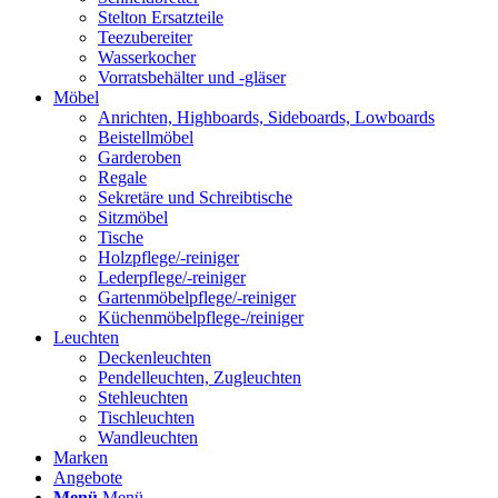
Stelton Ersatzteile
Teezubereiter
Wasserkocher
Vorratsbehälter und -gläser
Möbel
Anrichten, Highboards, Sideboards, Lowboards
Beistellmöbel
Garderoben
Regale
Sekretäre und Schreibtische
Sitzmöbel
Tische
Holzpflege/-reiniger
Lederpflege/-reiniger
Gartenmöbelpflege/-reiniger
Küchenmöbelpflege-/reiniger
Leuchten
Deckenleuchten
Pendelleuchten, Zugleuchten
Stehleuchten
Tischleuchten
Wandleuchten
Marken
Angebote
Menü
Menü