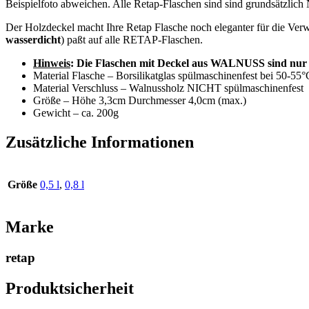
Beispielfoto abweichen. Alle Retap-Flaschen sind sind grundsätzlich
Der Holzdeckel macht Ihre Retap Flasche noch eleganter für die Ve
wasserdicht
) paßt auf alle RETAP-Flaschen.
Hinweis
: Die Flaschen mit Deckel aus WALNUSS sind nur fü
Material Flasche – Borsilikatglas spülmaschinenfest bei 50-55°
Material Verschluss – Walnussholz NICHT spülmaschinenfest
Größe – Höhe 3,3cm Durchmesser 4,0cm (max.)
Gewicht – ca. 200g
Zusätzliche Informationen
Größe
0,5 l
,
0,8 l
Marke
retap
Produktsicherheit