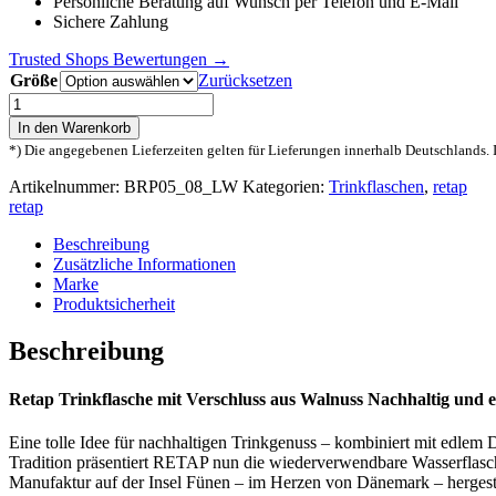
Persönliche Beratung auf Wunsch per Telefon und E-Mail
Sichere Zahlung
Trusted Shops Bewertungen →
Größe
Zurücksetzen
Retap
Trinkflasche
In den Warenkorb
mit
*) Die angegebenen Lieferzeiten gelten für Lieferungen innerhalb Deutschlands. 
Verschluss
aus
Artikelnummer:
BRP05_08_LW
Kategorien:
Trinkflaschen
,
retap
Walnuss
retap
Menge
Beschreibung
Zusätzliche Informationen
Marke
Produktsicherheit
Beschreibung
Retap Trinkflasche mit Verschluss aus Walnuss Nachhaltig und e
Eine tolle Idee für nachhaltigen Trinkgenuss – kombiniert mit edlem 
Tradition präsentiert RETAP nun die wiederverwendbare Wasserflasch
Manufaktur auf der Insel Fünen – im Herzen von Dänemark – hergestel