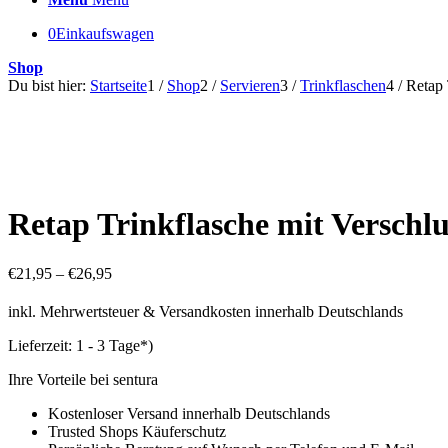
0
Einkaufswagen
Shop
Du bist hier:
Startseite
1
/
Shop
2
/
Servieren
3
/
Trinkflaschen
4
/
Retap 
Retap Trinkflasche mit Verschl
€
21,95
–
€
26,95
inkl. Mehrwertsteuer & Versandkosten innerhalb Deutschlands
Lieferzeit:
1 - 3 Tage*)
Ihre Vorteile bei sentura
Kostenloser Versand innerhalb Deutschlands
Trusted Shops Käuferschutz