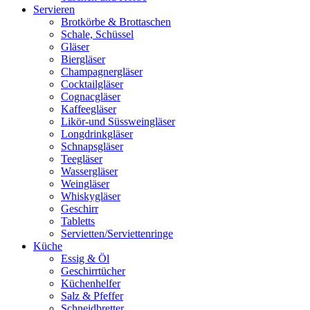
Servieren
Brotkörbe & Brottaschen
Schale, Schüssel
Gläser
Biergläser
Champagnergläser
Cocktailgläser
Cognacgläser
Kaffeegläser
Likör-und Süssweingläser
Longdrinkgläser
Schnapsgläser
Teegläser
Wassergläser
Weingläser
Whiskygläser
Geschirr
Tabletts
Servietten/Serviettenringe
Küche
Essig & Öl
Geschirrtücher
Küchenhelfer
Salz & Pfeffer
Schneidbretter