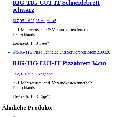
RIG-TIG CUT-IT Schneidebrett
schwarz
€
17,95
–
€
23,95
Angebot!
inkl. Mehrwertsteuer & Versandkosten innerhalb
Deutschlands
Lieferzeit:
1 - 3 Tage*)
RIG-TIG CUT-IT Pizzabrett 34cm
Ursprünglicher
Aktueller
€
42,95
€
29,95
Angebot!
Preis
Preis
inkl. Mehrwertsteuer & Versandkosten innerhalb
war:
ist:
Deutschlands
€42,95
€29,95.
Lieferzeit:
1 - 3 Tage*)
Ähnliche Produkte