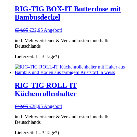
RIG-TIG BOX-IT Butterdose mit
Bambusdeckel
Ursprünglicher
Aktueller
€
34,95
€
22,95
Angebot!
Preis
Preis
inkl. Mehrwertsteuer & Versandkosten innerhalb
war:
ist:
Deutschlands
€34,95
€22,95.
Lieferzeit:
1 - 3 Tage*)
RIG-TIG ROLL-IT
Küchenrollenhalter
Ursprünglicher
Aktueller
€
42,95
€
28,95
Angebot!
Preis
Preis
inkl. Mehrwertsteuer & Versandkosten innerhalb
war:
ist:
Deutschlands
€42,95
€28,95.
Lieferzeit:
1 - 3 Tage*)