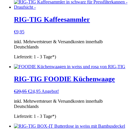
RIG-TIG Kaffeesammler
€
9,95
inkl. Mehrwertsteuer & Versandkosten innerhalb
Deutschlands
Lieferzeit:
1 - 3 Tage*)
RIG-TIG FOODIE Küchenwaage
Ursprünglicher
Aktueller
€
29,95
€
24,95
Angebot!
Preis
Preis
inkl. Mehrwertsteuer & Versandkosten innerhalb
war:
ist:
Deutschlands
€29,95
€24,95.
Lieferzeit:
1 - 3 Tage*)