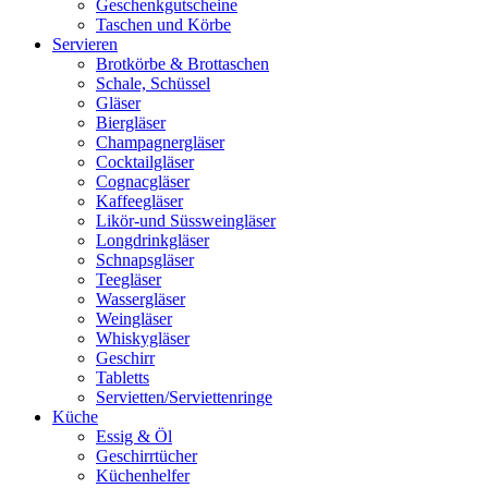
Geschenkgutscheine
Taschen und Körbe
Servieren
Brotkörbe & Brottaschen
Schale, Schüssel
Gläser
Biergläser
Champagnergläser
Cocktailgläser
Cognacgläser
Kaffeegläser
Likör-und Süssweingläser
Longdrinkgläser
Schnapsgläser
Teegläser
Wassergläser
Weingläser
Whiskygläser
Geschirr
Tabletts
Servietten/Serviettenringe
Küche
Essig & Öl
Geschirrtücher
Küchenhelfer