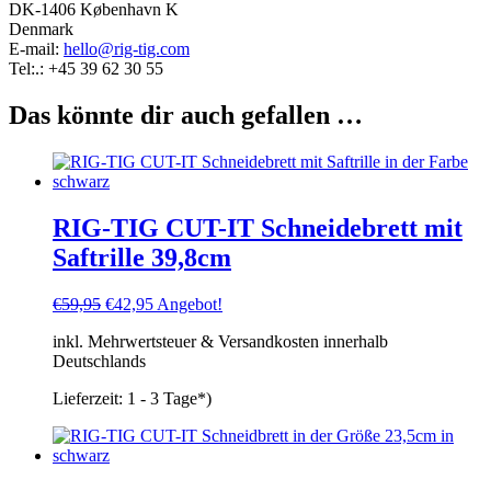
DK-1406 København K
Denmark
E-mail:
hello@rig-tig.com
Tel:.: +45 39 62 30 55
Das könnte dir auch gefallen …
RIG-TIG CUT-IT Schneidebrett mit
Saftrille 39,8cm
Ursprünglicher
Aktueller
€
59,95
€
42,95
Angebot!
Preis
Preis
inkl. Mehrwertsteuer & Versandkosten innerhalb
war:
ist:
Deutschlands
€59,95
€42,95.
Lieferzeit:
1 - 3 Tage*)