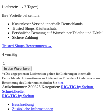
Lieferzeit:
1 - 3 Tage*)
Ihre Vorteile bei sentura
Kostenloser Versand innerhalb Deutschlands
Trusted Shops Käuferschutz
Persönliche Beratung auf Wunsch per Telefon und E-Mail
Sichere Zahlung
Trusted Shops Bewertungen →
4 vorrätig
RIG-
TIG
In den Warenkorb
CUT-
*) Die angegebenen Lieferzeiten gelten für Lieferungen innerhalb
IT
Deutschlands. Informationen zu Lieferzeiten für andere Länder sowie zur
Tapas
Berechnung des Liefertermins finden Sie
hier
.
Servierbrett
Artikelnummer:
Z00325
Kategorien:
RIG-TIG by Stelton
,
47cm
Schneidbretter
Menge
RIG-TIG by Stelton
Beschreibung
Zusätzliche Informationen