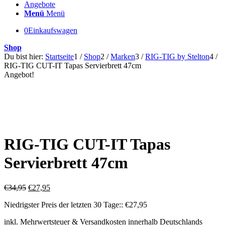
Angebote
Menü
Menü
0
Einkaufswagen
Shop
Du bist hier:
Startseite
1
/
Shop
2
/
Marken
3
/
RIG-TIG by Stelton
4
/
RIG-TIG CUT-IT Tapas Servierbrett 47cm
Angebot!
RIG-TIG CUT-IT Tapas
Servierbrett 47cm
Ursprünglicher
Aktueller
€
34,95
€
27,95
Preis
Preis
Niedrigster Preis der letzten 30 Tage::
€
27,95
war:
ist:
€34,95
€27,95.
inkl. Mehrwertsteuer & Versandkosten innerhalb Deutschlands