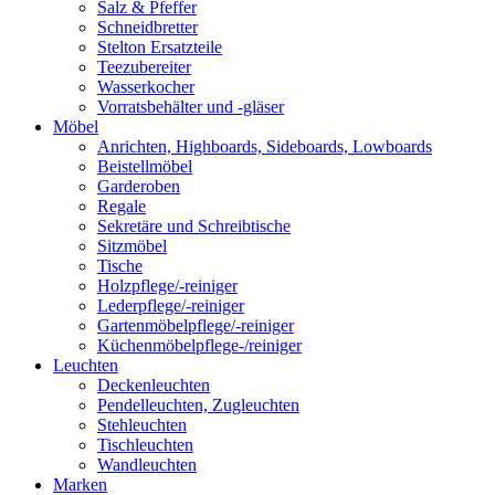
Salz & Pfeffer
Schneidbretter
Stelton Ersatzteile
Teezubereiter
Wasserkocher
Vorratsbehälter und -gläser
Möbel
Anrichten, Highboards, Sideboards, Lowboards
Beistellmöbel
Garderoben
Regale
Sekretäre und Schreibtische
Sitzmöbel
Tische
Holzpflege/-reiniger
Lederpflege/-reiniger
Gartenmöbelpflege/-reiniger
Küchenmöbelpflege-/reiniger
Leuchten
Deckenleuchten
Pendelleuchten, Zugleuchten
Stehleuchten
Tischleuchten
Wandleuchten
Marken