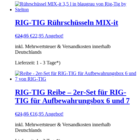
RIG-TIG Rührschüsseln MIX-it
Ursprünglicher
Aktueller
€
24,95
€
22,95
Angebot!
Preis
Preis
inkl. Mehrwertsteuer & Versandkosten innerhalb
war:
ist:
Deutschlands
€24,95
€22,95.
Lieferzeit:
1 - 3 Tage*)
RIG-TIG Reibe – 2er-Set für RIG-
TIG für Aufbewahrungsbox 6 und 7
Ursprünglicher
Aktueller
€
21,95
€
16,95
Angebot!
Preis
Preis
inkl. Mehrwertsteuer & Versandkosten innerhalb
war:
ist:
Deutschlands
€21,95
€16,95.