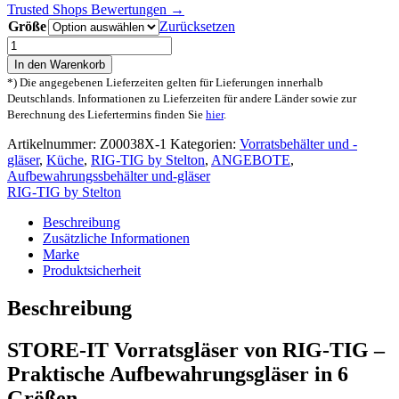
Trusted Shops Bewertungen →
Größe
Zurücksetzen
RIG-
TIG
In den Warenkorb
Aufbewahrungsgläser
*) Die angegebenen Lieferzeiten gelten für Lieferungen innerhalb
STORE-
Deutschlands. Informationen zu Lieferzeiten für andere Länder sowie zur
IT
Berechnung des Liefertermins finden Sie
hier
.
Menge
Artikelnummer:
Z00038X-1
Kategorien:
Vorratsbehälter und -
gläser
,
Küche
,
RIG-TIG by Stelton
,
ANGEBOTE
,
Aufbewahrungssbehälter und-gläser
RIG-TIG by Stelton
Beschreibung
Zusätzliche Informationen
Marke
Produktsicherheit
Beschreibung
STORE-IT Vorratsgläser von RIG-TIG –
Praktische Aufbewahrungsgläser in 6
Größen