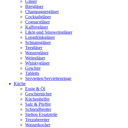
Gläser
Biergläser
Champagnergläser
Cocktailgläser
Cognacgläser
Kaffeegläser
Likör-und Süssweingläser
Longdrinkgläser
Schnapsgläser
Teegläser
Wassergläser
Weingläser
Whiskygläser
Geschirr
Tabletts
Servietten/Serviettenringe
Küche
Essig & Öl
Geschirrtücher
Küchenhelfer
Salz & Pfeffer
Schneidbretter
Stelton Ersatzteile
Teezubereiter
Wasserkocher