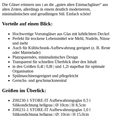
Die Gläser erinnern uns i an die „guten alten Einmachgläser“ aus
alten Zeiten, allerdings in einem deutlich modernerem,
minimalistischen und geradlinigen Stil. Einfach schön!
Vorteile auf einen Blick:
Hochwertige Vorratsgläser aus Glas mit luftdichtem Deckel
Perfekt für trockene Lebensmittel wie Mehl, Nudeln, Nüsse
und mehr
Auch für Kühlschrank-Aufbewahrung geeignet (z. B. Reste
oder Marmelade)
Platzsparendes, minimalistisches Design
Transparent für schnellen Überblick über den Inhalt
in den Größen 0,4l | 0,8l | und 1,2l stapelbar für optimale
Organisation
Spülmaschinengeeignet und pflegeleicht
Geruchs- und geschmacksneutral
Größen im Überlick:
Z00230-1 STORE-IT Aufbewahrungsglas 0,5 l
Silikondichtung hellgrau | Ø 10cm | H 8,5cm
Z00231-1 STORE-IT Aufbewahrungsglas 1,0 l
Silikondichtung hellgrau | Ø: 10cm | H 15,0cm