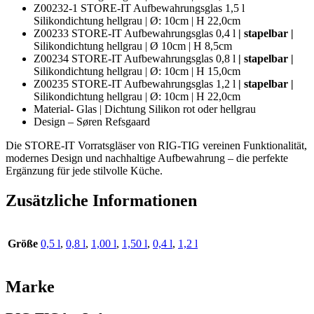
Z00232-1 STORE-IT Aufbewahrungsglas 1,5 l
Silikondichtung hellgrau | Ø: 10cm | H 22,0cm
Z00233 STORE-IT Aufbewahrungsglas 0,4 l
| stapelbar |
Silikondichtung hellgrau | Ø 10cm | H 8,5cm
Z00234 STORE-IT Aufbewahrungsglas 0,8 l
| stapelbar |
Silikondichtung hellgrau | Ø: 10cm | H 15,0cm
Z00235 STORE-IT Aufbewahrungsglas 1,2 l
| stapelbar |
Silikondichtung hellgrau | Ø: 10cm | H 22,0cm
Material- Glas | Dichtung Silikon rot oder hellgrau
Design – Søren Refsgaard
Die STORE-IT Vorratsgläser von RIG-TIG vereinen Funktionalität,
modernes Design und nachhaltige Aufbewahrung – die perfekte
Ergänzung für jede stilvolle Küche.
Zusätzliche Informationen
Größe
0,5 l
,
0,8 l
,
1,00 l
,
1,50 l
,
0,4 l
,
1,2 l
Marke