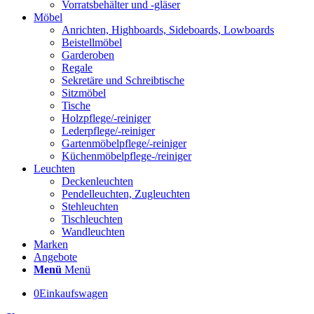
Vorratsbehälter und -gläser
Möbel
Anrichten, Highboards, Sideboards, Lowboards
Beistellmöbel
Garderoben
Regale
Sekretäre und Schreibtische
Sitzmöbel
Tische
Holzpflege/-reiniger
Lederpflege/-reiniger
Gartenmöbelpflege/-reiniger
Küchenmöbelpflege-/reiniger
Leuchten
Deckenleuchten
Pendelleuchten, Zugleuchten
Stehleuchten
Tischleuchten
Wandleuchten
Marken
Angebote
Menü
Menü
0
Einkaufswagen