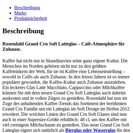
Set
-
Beschreibung
Menge
Marke
Produktsicherheit
Beschreibung
Rosendahl Grand Cru Soft Latteglas – Café-Atmosphäre für
Zuhause.
Kaffee hat nicht nur in Skandinavien seine ganz eigene Kultur. Die
Menschen im Norden gehören nicht nur zu den größten
Kaffetrinkern der Welt, für sie ist Kaffee eine Lebenseinstellung –
sowohl in Cafés als auch Zuhause. In den letzen Jahren ist es immer
populärer geworden, die Kaffee-Kultur auch Zuhause auszuleben.
Ein leckeres Glas Latte Macchiato, Cappuccino oder Milchkaffee
können Sie mit dem neuen Grand Cru Soft Latteglas auch daheim
auskosten und in vollen Zügen zu genießen. Rosendahl hat nun im
Zuge des anhaltenden Kaffee-Trends das Sortiment der berühmten
Grand Cru Familie um ein Latteglas im Soft Design im Herbst 2012
erweitert. Die weichen Linien des Grand Cru Soft Glases sind nun
auch in einer Supersize-Größe erhältlich: 48 cl, um den Kaffee mit
viel cremigem Milchschaum zu genießen. Das neue Grand Cru Soft
Latteglas eignet sich natürlich als
Bierglas oder Wasserglas
für den