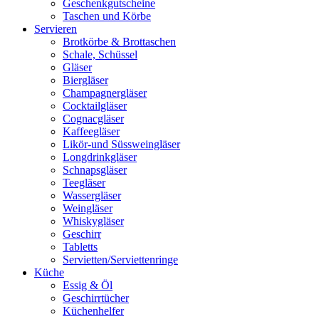
Geschenkgutscheine
Taschen und Körbe
Servieren
Brotkörbe & Brottaschen
Schale, Schüssel
Gläser
Biergläser
Champagnergläser
Cocktailgläser
Cognacgläser
Kaffeegläser
Likör-und Süssweingläser
Longdrinkgläser
Schnapsgläser
Teegläser
Wassergläser
Weingläser
Whiskygläser
Geschirr
Tabletts
Servietten/Serviettenringe
Küche
Essig & Öl
Geschirrtücher
Küchenhelfer