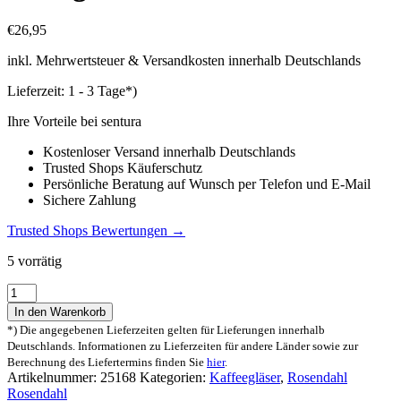
€
26,95
inkl. Mehrwertsteuer & Versandkosten innerhalb Deutschlands
Lieferzeit:
1 - 3 Tage*)
Ihre Vorteile bei sentura
Kostenloser Versand innerhalb Deutschlands
Trusted Shops Käuferschutz
Persönliche Beratung auf Wunsch per Telefon und E-Mail
Sichere Zahlung
Trusted Shops Bewertungen →
5 vorrätig
Rosendahl
Grand
In den Warenkorb
Cru
*) Die angegebenen Lieferzeiten gelten für Lieferungen innerhalb
Soft
Deutschlands. Informationen zu Lieferzeiten für andere Länder sowie zur
Latteglas
Berechnung des Liefertermins finden Sie
hier
.
-
Artikelnummer:
25168
Kategorien:
Kaffeegläser
,
Rosendahl
4er-
Rosendahl