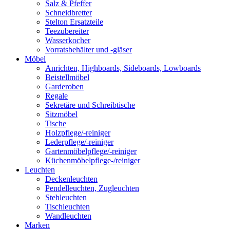
Salz & Pfeffer
Schneidbretter
Stelton Ersatzteile
Teezubereiter
Wasserkocher
Vorratsbehälter und -gläser
Möbel
Anrichten, Highboards, Sideboards, Lowboards
Beistellmöbel
Garderoben
Regale
Sekretäre und Schreibtische
Sitzmöbel
Tische
Holzpflege/-reiniger
Lederpflege/-reiniger
Gartenmöbelpflege/-reiniger
Küchenmöbelpflege-/reiniger
Leuchten
Deckenleuchten
Pendelleuchten, Zugleuchten
Stehleuchten
Tischleuchten
Wandleuchten
Marken