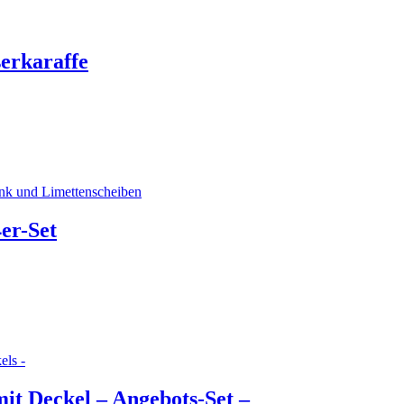
erkaraffe
er-Set
t Deckel – Angebots-Set –