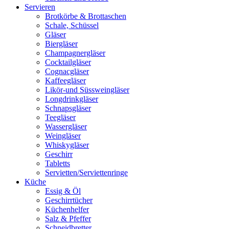
Servieren
Brotkörbe & Brottaschen
Schale, Schüssel
Gläser
Biergläser
Champagnergläser
Cocktailgläser
Cognacgläser
Kaffeegläser
Likör-und Süssweingläser
Longdrinkgläser
Schnapsgläser
Teegläser
Wassergläser
Weingläser
Whiskygläser
Geschirr
Tabletts
Servietten/Serviettenringe
Küche
Essig & Öl
Geschirrtücher
Küchenhelfer
Salz & Pfeffer
Schneidbretter