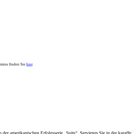
rmins finden Sie
hier
.
 der amerikanischen Erfolgsserie „Suits“. Servieren Sie in der karaffe