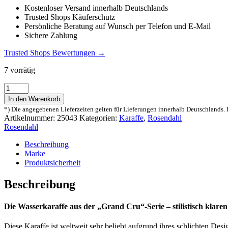
Kostenloser Versand innerhalb Deutschlands
Trusted Shops Käuferschutz
Persönliche Beratung auf Wunsch per Telefon und E-Mail
Sichere Zahlung
Trusted Shops Bewertungen →
7 vorrätig
Rosendahl
Grand
In den Warenkorb
Cru
*) Die angegebenen Lieferzeiten gelten für Lieferungen innerhalb Deutschlands. 
Wasserkaraffe
Artikelnummer:
25043
Kategorien:
Karaffe
,
Rosendahl
90cl
Rosendahl
Menge
Beschreibung
Marke
Produktsicherheit
Beschreibung
Die Wasserkaraffe aus der „Grand Cru“-Serie – stilistisch klare
Diese Karaffe ist weltweit sehr beliebt aufgrund ihres schlichten Des