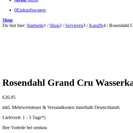
0
Einkaufswagen
Shop
Du bist hier:
Startseite
1
/
Shop
2
/
Servieren
3
/
Karaffe
4
/
Rosendahl G
Rosendahl Grand Cru Wasserkar
€
26,95
inkl. Mehrwertsteuer & Versandkosten innerhalb Deutschlands
Lieferzeit:
1 - 3 Tage*)
Ihre Vorteile bei sentura