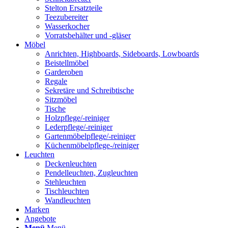
Stelton Ersatzteile
Teezubereiter
Wasserkocher
Vorratsbehälter und -gläser
Möbel
Anrichten, Highboards, Sideboards, Lowboards
Beistellmöbel
Garderoben
Regale
Sekretäre und Schreibtische
Sitzmöbel
Tische
Holzpflege/-reiniger
Lederpflege/-reiniger
Gartenmöbelpflege/-reiniger
Küchenmöbelpflege-/reiniger
Leuchten
Deckenleuchten
Pendelleuchten, Zugleuchten
Stehleuchten
Tischleuchten
Wandleuchten
Marken
Angebote
Menü
Menü