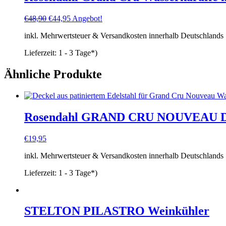
Ursprünglicher
Aktueller
€
48,90
€
44,95
Angebot!
Preis
Preis
inkl. Mehrwertsteuer & Versandkosten innerhalb Deutschlands
war:
ist:
€48,90
€44,95.
Lieferzeit:
1 - 3 Tage*)
Ähnliche Produkte
Rosendahl GRAND CRU NOUVEAU Dec
€
19,95
inkl. Mehrwertsteuer & Versandkosten innerhalb Deutschlands
Lieferzeit:
1 - 3 Tage*)
STELTON PILASTRO Weinkühler