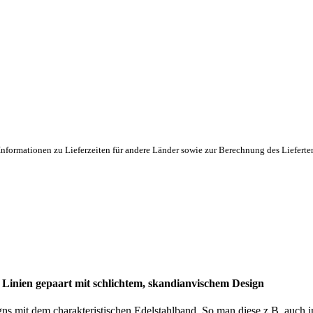
Informationen zu Lieferzeiten für andere Länder sowie zur Berechnung des Lieferte
n Linien gepaart mit schlichtem, skandianvischem Design
igns mit dem charakteristischen Edelstahlband. So man diese z.B. auch in