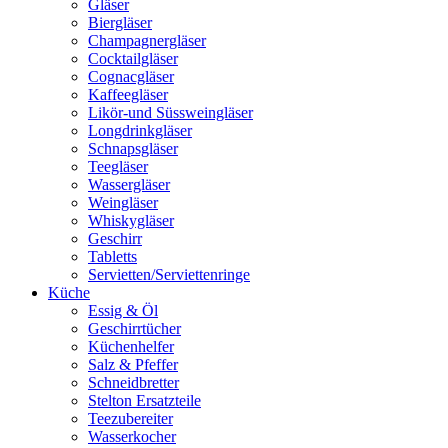
Gläser
Biergläser
Champagnergläser
Cocktailgläser
Cognacgläser
Kaffeegläser
Likör-und Süssweingläser
Longdrinkgläser
Schnapsgläser
Teegläser
Wassergläser
Weingläser
Whiskygläser
Geschirr
Tabletts
Servietten/Serviettenringe
Küche
Essig & Öl
Geschirrtücher
Küchenhelfer
Salz & Pfeffer
Schneidbretter
Stelton Ersatzteile
Teezubereiter
Wasserkocher