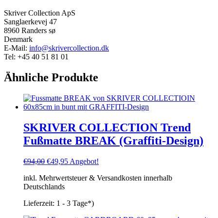
Skriver Collection ApS
Sanglaerkevej 47
8960 Randers sø
Denmark
E-Mail:
info@skrivercollection.dk
Tel: +45 40 51 81 01
Ähnliche Produkte
SKRIVER COLLECTION Trend
Fußmatte BREAK (Graffiti-Design)
Ursprünglicher
Aktueller
€
94,00
€
49,95
Angebot!
Preis
Preis
inkl. Mehrwertsteuer & Versandkosten innerhalb
war:
ist:
Deutschlands
€94,00
€49,95.
Lieferzeit:
1 - 3 Tage*)