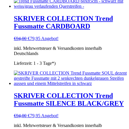
SKRIVER COLLECTION Trend
Fussmatte CARDBOARD
Ursprünglicher
Aktueller
€
94,00
€
79,95
Angebot!
Preis
Preis
inkl. Mehrwertsteuer & Versandkosten innerhalb
war:
ist:
Deutschlands
€94,00
€79,95.
Lieferzeit:
1 - 3 Tage*)
SKRIVER COLLECTION Trend
Fussmatte SILENCE BLACK/GREY
Ursprünglicher
Aktueller
€
94,00
€
79,95
Angebot!
Preis
Preis
inkl. Mehrwertsteuer & Versandkosten innerhalb
war:
ist: