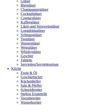
Gläser
Biergläser
Champagnergläser
Cocktailgläser
Cognacgläser
Kaffeegläser
Likör-und Süssweingläser
Longdrinkgläser
Schnapsgläser
Teegläser
Wassergläser
Weingläser
Whiskygläser
Geschirr
Tabletts
Servietten/Serviettenringe
Küche
Essig & Öl
Geschirrtücher
Küchenhelfer
Salz & Pfeffer
Schneidbretter
Stelton Ersatzteile
Teezubereiter
Wasserkocher