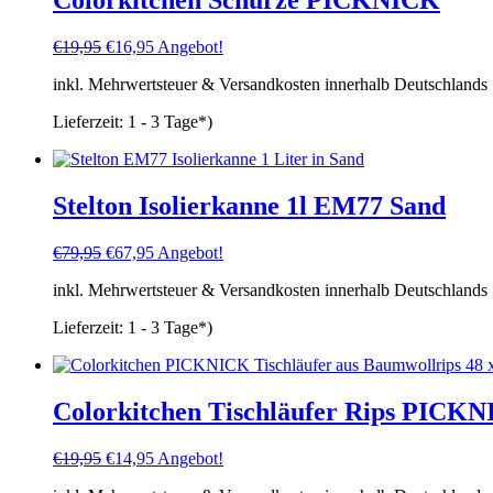
Colorkitchen Schürze PICKNICK
Ursprünglicher
Aktueller
€
19,95
€
16,95
Angebot!
Preis
Preis
inkl. Mehrwertsteuer & Versandkosten innerhalb Deutschlands
war:
ist:
€19,95
€16,95.
Lieferzeit:
1 - 3 Tage*)
Stelton Isolierkanne 1l EM77 Sand
Ursprünglicher
Aktueller
€
79,95
€
67,95
Angebot!
Preis
Preis
inkl. Mehrwertsteuer & Versandkosten innerhalb Deutschlands
war:
ist:
€79,95
€67,95.
Lieferzeit:
1 - 3 Tage*)
Colorkitchen Tischläufer Rips PICK
Ursprünglicher
Aktueller
€
19,95
€
14,95
Angebot!
Preis
Preis