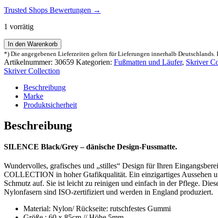
Trusted Shops Bewertungen →
1 vorrätig
SKRIVER
In den Warenkorb
COLLECTION
*) Die angegebenen Lieferzeiten gelten für Lieferungen innerhalb Deutschlands. 
Trend
Artikelnummer:
30659
Kategorien:
Fußmatten und Läufer
,
Skriver Co
Fussmatte
Skriver Collection
SILENCE
BLACK/GREY
Beschreibung
Menge
Marke
Produktsicherheit
Beschreibung
SILENCE Black/Grey – dänische Design-Fussmatte.
Wundervolles, grafisches und „stilles“ Design für Ihren Eingangsb
COLLECTION in hoher Gtafikqualität. Ein einzigartiges Aussehen un
Schmutz auf. Sie ist leicht zu reinigen und einfach in der Pflege.
Nylonfasern sind ISO-zertifiziert und werden in England produziert.
Material: Nylon/ Rückseite: rutschfestes Gummi
Größe : 60 x 85cm // Höhe 5mm