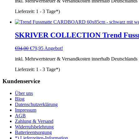
inkl. Mehrwertsteuer & Versandkosten innerhalb Deutschlands
war:
ist:
€19,95
€14,95.
Lieferzeit:
1 - 3 Tage*)
SKRIVER COLLECTION Trend Fus
Ursprünglicher
Aktueller
€
94,00
€
79,95
Angebot!
Preis
Preis
inkl. Mehrwertsteuer & Versandkosten innerhalb Deutschlands
war:
ist:
€94,00
€79,95.
Lieferzeit:
1 - 3 Tage*)
Kundenservice
Über uns
Blog
Datenschutzerklärung
Impressum
AGB
Zahlung & Versand
Widerrufsbelehrung
Batterieentsorgung
*) Lieferzeiten-Information