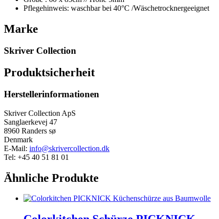
Pflegehinweis: waschbar bei 40°C /Wäschetrocknergeeignet
Marke
Skriver Collection
Produktsicherheit
Herstellerinformationen
Skriver Collection ApS
Sanglaerkevej 47
8960 Randers sø
Denmark
E-Mail:
info@skrivercollection.dk
Tel: +45 40 51 81 01
Ähnliche Produkte