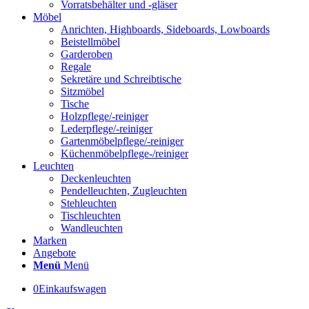
Vorratsbehälter und -gläser
Möbel
Anrichten, Highboards, Sideboards, Lowboards
Beistellmöbel
Garderoben
Regale
Sekretäre und Schreibtische
Sitzmöbel
Tische
Holzpflege/-reiniger
Lederpflege/-reiniger
Gartenmöbelpflege/-reiniger
Küchenmöbelpflege-/reiniger
Leuchten
Deckenleuchten
Pendelleuchten, Zugleuchten
Stehleuchten
Tischleuchten
Wandleuchten
Marken
Angebote
Menü
Menü
0
Einkaufswagen