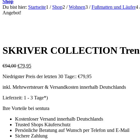
Shop
Du bist hier:
Startseite
1
/
Shop
2
/
Wohnen
3
/
Fußmatten und Läufer
4
Angebot!
SKRIVER COLLECTION Tren
Ursprünglicher
Aktueller
€
94,00
€
79,95
Preis
Preis
Niedrigster Preis der letzten 30 Tage::
€
79,95
war:
ist:
€94,00
€79,95.
inkl. Mehrwertsteuer & Versandkosten innerhalb Deutschlands
Lieferzeit:
1 - 3 Tage*)
Ihre Vorteile bei sentura
Kostenloser Versand innerhalb Deutschlands
Trusted Shops Käuferschutz
Persönliche Beratung auf Wunsch per Telefon und E-Mail
Sichere Zahlung