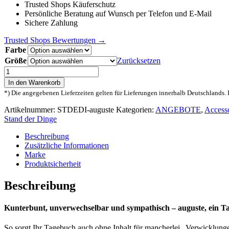
Trusted Shops Käuferschutz
Persönliche Beratung auf Wunsch per Telefon und E-Mail
Sichere Zahlung
Trusted Shops Bewertungen →
Farbe
Größe
Zurücksetzen
stand
der
In den Warenkorb
dinge
*) Die angegebenen Lieferzeiten gelten für Lieferungen innerhalb Deutschlands. 
auguste
Tagebücher
Artikelnummer:
STDEDI-auguste
Kategorien:
ANGEBOTE
,
Accesso
Menge
Stand der Dinge
Beschreibung
Zusätzliche Informationen
Marke
Produktsicherheit
Beschreibung
Kunterbunt, unverwechselbar und sympathisch – auguste, ein 
So sorgt Ihr Tagebuch auch ohne Inhalt für mancherlei „Verwicklunge