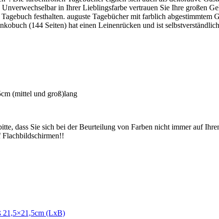
. Unverwechselbar in Ihrer Lieblingsfarbe vertrauen Sie Ihre großen 
en Tagebuch festhalten. auguste Tagebücher mit farblich abgestimm
nkobuch (144 Seiten) hat einen Leinenrücken und ist selbstverständlic
m (mittel und groß)lang
itte, dass Sie sich bei der Beurteilung von Farben nicht immer auf Ihr
 Flachbildschirmen!!
ß 21,5×21,5cm (LxB)