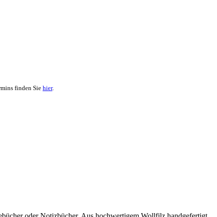
rmins finden Sie
hier
.
ebücher oder Notizbücher. Aus hochwertigem Wollfilz handgefertigt,