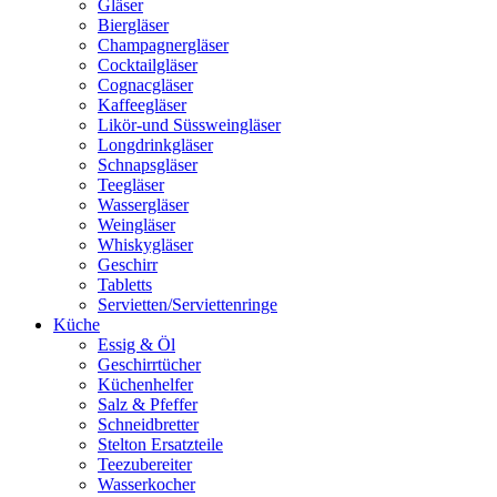
Gläser
Biergläser
Champagnergläser
Cocktailgläser
Cognacgläser
Kaffeegläser
Likör-und Süssweingläser
Longdrinkgläser
Schnapsgläser
Teegläser
Wassergläser
Weingläser
Whiskygläser
Geschirr
Tabletts
Servietten/Serviettenringe
Küche
Essig & Öl
Geschirrtücher
Küchenhelfer
Salz & Pfeffer
Schneidbretter
Stelton Ersatzteile
Teezubereiter
Wasserkocher