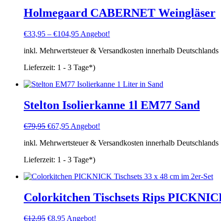
Holmegaard CABERNET Weingläser
€
33,95
–
€
104,95
Angebot!
inkl. Mehrwertsteuer & Versandkosten innerhalb Deutschlands
Lieferzeit:
1 - 3 Tage*)
Stelton Isolierkanne 1l EM77 Sand
Ursprünglicher
Aktueller
€
79,95
€
67,95
Angebot!
Preis
Preis
inkl. Mehrwertsteuer & Versandkosten innerhalb Deutschlands
war:
ist:
€79,95
€67,95.
Lieferzeit:
1 - 3 Tage*)
Colorkitchen Tischsets Rips PICKNIC
Ursprünglicher
Aktueller
€
12,95
€
8,95
Angebot!