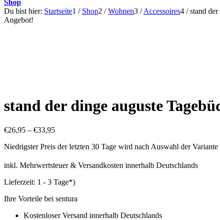
Shop
Du bist hier:
Startseite
1
/
Shop
2
/
Wohnen
3
/
Accessoires
4
/
stand der
Angebot!
stand der dinge auguste Tagebü
€
26,95
–
€
33,95
Niedrigster Preis der letzten 30 Tage wird nach Auswahl der Variante
inkl. Mehrwertsteuer & Versandkosten innerhalb Deutschlands
Lieferzeit:
1 - 3 Tage*)
Ihre Vorteile bei sentura
Kostenloser Versand innerhalb Deutschlands