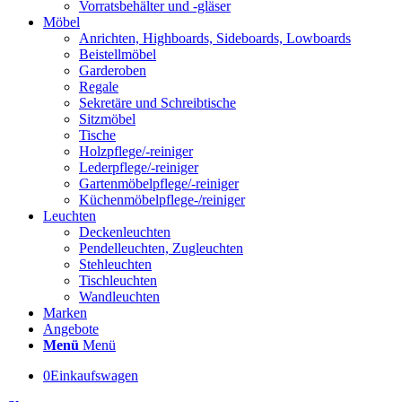
Vorratsbehälter und -gläser
Möbel
Anrichten, Highboards, Sideboards, Lowboards
Beistellmöbel
Garderoben
Regale
Sekretäre und Schreibtische
Sitzmöbel
Tische
Holzpflege/-reiniger
Lederpflege/-reiniger
Gartenmöbelpflege/-reiniger
Küchenmöbelpflege-/reiniger
Leuchten
Deckenleuchten
Pendelleuchten, Zugleuchten
Stehleuchten
Tischleuchten
Wandleuchten
Marken
Angebote
Menü
Menü
0
Einkaufswagen