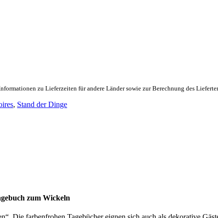
Informationen zu Lieferzeiten für andere Länder sowie zur Berechnung des Lieferte
ires
,
Stand der Dinge
Tagebuch zum Wickeln
n“. Die farbenfrohen Tagebücher eignen sich auch als dekorative Gäst