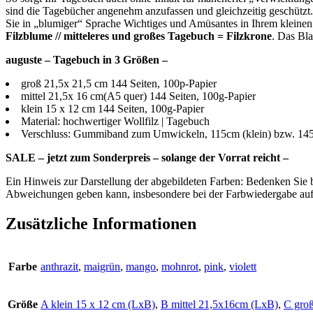
sind die Tagebücher angenehm anzufassen und gleichzeitig geschützt
Sie in „blumiger“ Sprache Wichtiges und Amüsantes in Ihrem klein
Filzblume // mitteleres und großes Tagebuch = Filzkrone
. Das Bla
auguste – Tagebuch in 3 Größen –
groß 21,5x 21,5 cm 144 Seiten, 100p-Papier
mittel 21,5x 16 cm(A5 quer) 144 Seiten, 100g-Papier
klein 15 x 12 cm 144 Seiten, 100g-Papier
Material: hochwertiger Wollfilz | Tagebuch
Verschluss: Gummiband zum Umwickeln, 115cm (klein) bzw. 145c
SALE – jetzt zum Sonderpreis – solange der Vorrat reicht –
Ein Hinweis zur Darstellung der abgebildeten Farben: Bedenken Sie b
Abweichungen geben kann, insbesondere bei der Farbwiedergabe auf
Zusätzliche Informationen
Farbe
anthrazit
,
maigrün
,
mango
,
mohnrot
,
pink
,
violett
Größe
A klein 15 x 12 cm (LxB)
,
B mittel 21,5x16cm (LxB)
,
C gro