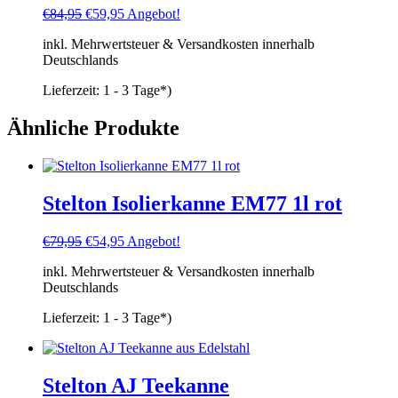
Ursprünglicher
Aktueller
€
84,95
€
59,95
Angebot!
Preis
Preis
inkl. Mehrwertsteuer & Versandkosten innerhalb
war:
ist:
Deutschlands
€84,95
€59,95.
Lieferzeit:
1 - 3 Tage*)
Ähnliche Produkte
Stelton Isolierkanne EM77 1l rot
Ursprünglicher
Aktueller
€
79,95
€
54,95
Angebot!
Preis
Preis
inkl. Mehrwertsteuer & Versandkosten innerhalb
war:
ist:
Deutschlands
€79,95
€54,95.
Lieferzeit:
1 - 3 Tage*)
Stelton AJ Teekanne