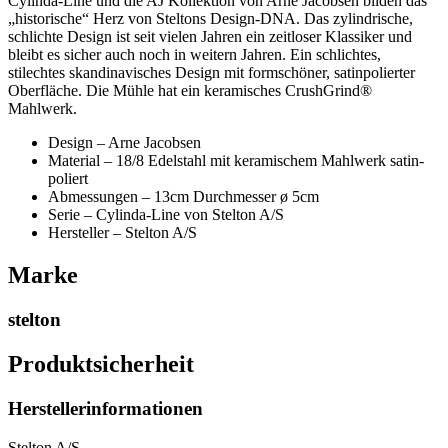
Cylinda-Line und die AJ Kollektion von Arne Jacobsen bilden das
„historische“ Herz von Steltons Design-DNA. Das zylindrische,
schlichte Design ist seit vielen Jahren ein zeitloser Klassiker und
bleibt es sicher auch noch in weitern Jahren. Ein schlichtes,
stilechtes skandinavisches Design mit formschöner, satinpolierter
Oberfläche. Die Mühle hat ein keramisches CrushGrind®
Mahlwerk.
Design – Arne Jacobsen
Material – 18/8 Edelstahl mit keramischem Mahlwerk satin-
poliert
Abmessungen – 13cm Durchmesser ø 5cm
Serie – Cylinda-Line von Stelton A/S
Hersteller – Stelton A/S
Marke
stelton
Produktsicherheit
Herstellerinformationen
Stelton A/S