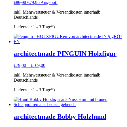
Ursprünglicher
Aktueller
€
89,00
€
79,95
Angebot!
Preis
Preis
inkl. Mehrwertsteuer & Versandkosten innerhalb
war:
ist:
Deutschlands
€89,00
€79,95.
Lieferzeit:
1 - 3 Tage*)
architectmade PINGUIN Holzfigur
€
79,00
–
€
169,00
inkl. Mehrwertsteuer & Versandkosten innerhalb
Deutschlands
Lieferzeit:
1 - 3 Tage*)
architectmade Bobby Holzhund