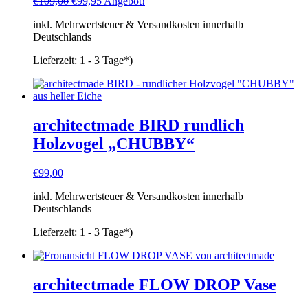
Ursprünglicher
Aktueller
€
109,00
€
99,95
Angebot!
Preis
Preis
inkl. Mehrwertsteuer & Versandkosten innerhalb
war:
ist:
Deutschlands
€109,00
€99,95.
Lieferzeit:
1 - 3 Tage*)
architectmade BIRD rundlich
Holzvogel „CHUBBY“
€
99,00
inkl. Mehrwertsteuer & Versandkosten innerhalb
Deutschlands
Lieferzeit:
1 - 3 Tage*)
architectmade FLOW DROP Vase