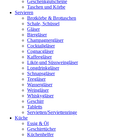
Geschenkgutscheine
Taschen und Körbe
Servieren
Brotkörbe & Brottaschen
Schale, Schüssel
Gläser
Biergläser
Champagnergläser
Cocktailgläser
Cognacgläser
Kaffeegläser
Likör-und Süssweingläser
Longdrinkgläser
Schnapsgläser
Teegläser
Wassergläser
Weingläser
Whiskygläser
Geschirr
Tabletts
Servietten/Serviettenringe
Küche
Essig & Öl
Geschirrtücher
Küchenhelfer