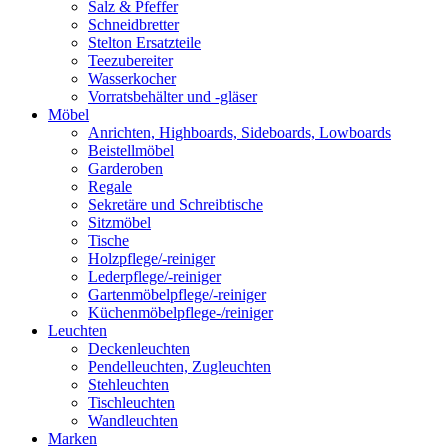
Salz & Pfeffer
Schneidbretter
Stelton Ersatzteile
Teezubereiter
Wasserkocher
Vorratsbehälter und -gläser
Möbel
Anrichten, Highboards, Sideboards, Lowboards
Beistellmöbel
Garderoben
Regale
Sekretäre und Schreibtische
Sitzmöbel
Tische
Holzpflege/-reiniger
Lederpflege/-reiniger
Gartenmöbelpflege/-reiniger
Küchenmöbelpflege-/reiniger
Leuchten
Deckenleuchten
Pendelleuchten, Zugleuchten
Stehleuchten
Tischleuchten
Wandleuchten
Marken