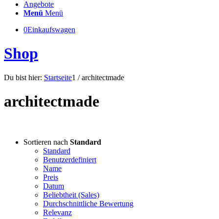
Angebote
Menü
Menü
0
Einkaufswagen
Shop
Du bist hier:
Startseite
1
/
architectmade
architectmade
Sortieren nach
Standard
Standard
Benutzerdefiniert
Name
Preis
Datum
Beliebtheit (Sales)
Durchschnittliche Bewertung
Relevanz