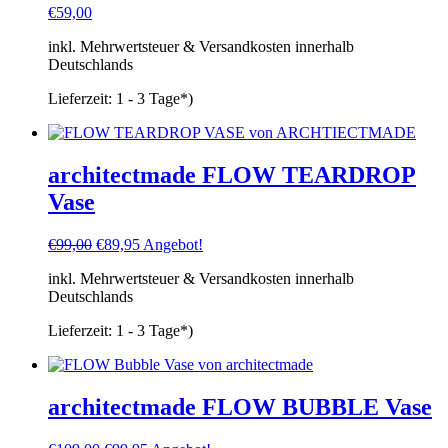
€
59,00
inkl. Mehrwertsteuer & Versandkosten innerhalb
Deutschlands
Lieferzeit:
1 - 3 Tage*)
architectmade FLOW TEARDROP
Vase
Ursprünglicher
Aktueller
€
99,00
€
89,95
Angebot!
Preis
Preis
inkl. Mehrwertsteuer & Versandkosten innerhalb
war:
ist:
Deutschlands
€99,00
€89,95.
Lieferzeit:
1 - 3 Tage*)
architectmade FLOW BUBBLE Vase