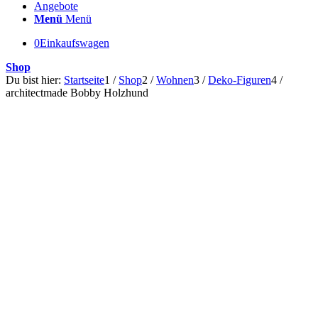
Angebote
Menü
Menü
0
Einkaufswagen
Shop
Du bist hier:
Startseite
1
/
Shop
2
/
Wohnen
3
/
Deko-Figuren
4
/
architectmade Bobby Holzhund