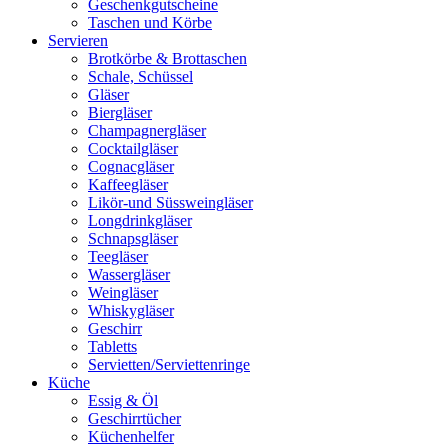
Geschenkgutscheine
Taschen und Körbe
Servieren
Brotkörbe & Brottaschen
Schale, Schüssel
Gläser
Biergläser
Champagnergläser
Cocktailgläser
Cognacgläser
Kaffeegläser
Likör-und Süssweingläser
Longdrinkgläser
Schnapsgläser
Teegläser
Wassergläser
Weingläser
Whiskygläser
Geschirr
Tabletts
Servietten/Serviettenringe
Küche
Essig & Öl
Geschirrtücher
Küchenhelfer