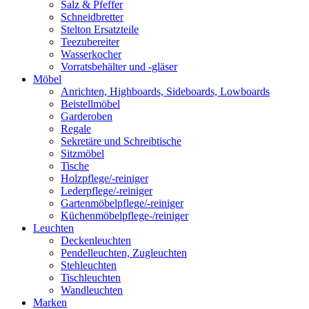
Salz & Pfeffer
Schneidbretter
Stelton Ersatzteile
Teezubereiter
Wasserkocher
Vorratsbehälter und -gläser
Möbel
Anrichten, Highboards, Sideboards, Lowboards
Beistellmöbel
Garderoben
Regale
Sekretäre und Schreibtische
Sitzmöbel
Tische
Holzpflege/-reiniger
Lederpflege/-reiniger
Gartenmöbelpflege/-reiniger
Küchenmöbelpflege-/reiniger
Leuchten
Deckenleuchten
Pendelleuchten, Zugleuchten
Stehleuchten
Tischleuchten
Wandleuchten
Marken