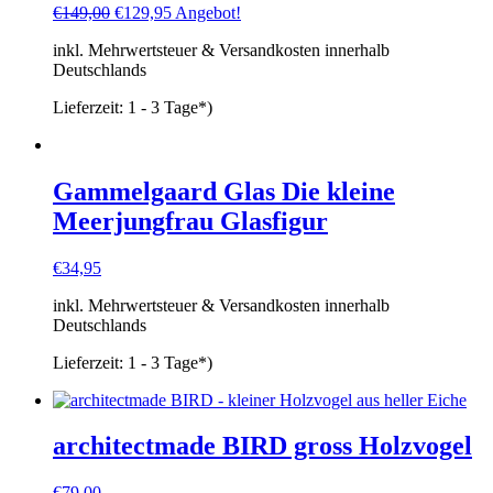
Ursprünglicher
Aktueller
€
149,00
€
129,95
Angebot!
Preis
Preis
inkl. Mehrwertsteuer & Versandkosten innerhalb
war:
ist:
Deutschlands
€149,00
€129,95.
Lieferzeit:
1 - 3 Tage*)
Gammelgaard Glas Die kleine
Meerjungfrau Glasfigur
€
34,95
inkl. Mehrwertsteuer & Versandkosten innerhalb
Deutschlands
Lieferzeit:
1 - 3 Tage*)
architectmade BIRD gross Holzvogel
€
79,00