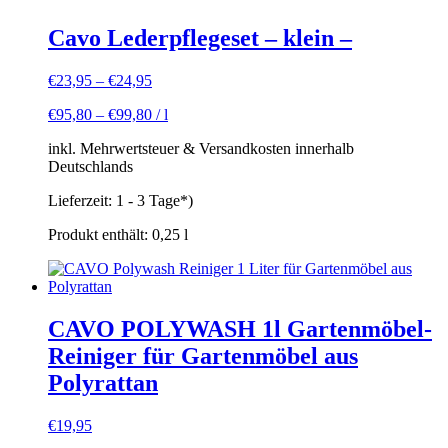
Cavo Lederpflegeset – klein –
€
23,95
–
€
24,95
€
95,80
–
€
99,80
/
l
inkl. Mehrwertsteuer & Versandkosten innerhalb
Deutschlands
Lieferzeit:
1 - 3 Tage*)
Produkt enthält: 0,25
l
CAVO POLYWASH 1l Gartenmöbel-
Reiniger für Gartenmöbel aus
Polyrattan
€
19,95