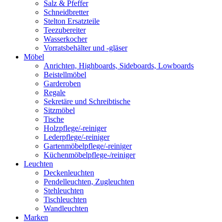
Salz & Pfeffer
Schneidbretter
Stelton Ersatzteile
Teezubereiter
Wasserkocher
Vorratsbehälter und -gläser
Möbel
Anrichten, Highboards, Sideboards, Lowboards
Beistellmöbel
Garderoben
Regale
Sekretäre und Schreibtische
Sitzmöbel
Tische
Holzpflege/-reiniger
Lederpflege/-reiniger
Gartenmöbelpflege/-reiniger
Küchenmöbelpflege-/reiniger
Leuchten
Deckenleuchten
Pendelleuchten, Zugleuchten
Stehleuchten
Tischleuchten
Wandleuchten
Marken