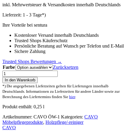
inkl. Mehrwertsteuer & Versandkosten innerhalb Deutschlands
Lieferzeit:
1 - 3 Tage*)
Ihre Vorteile bei sentura
Kostenloser Versand innerhalb Deutschlands
Trusted Shops Käuferschutz
Persönliche Beratung auf Wunsch per Telefon und E-Mail
Sichere Zahlung
Trusted Shops Bewertungen →
Farbe
Zurücksetzen
Cavo
Möbelwachs
In den Warenkorb
Bienenwachs
*) Die angegebenen Lieferzeiten gelten für Lieferungen innerhalb
Menge
Deutschlands. Informationen zu Lieferzeiten für andere Länder sowie zur
Berechnung des Liefertermins finden Sie
hier
.
Produkt enthält: 0,25
l
Artikelnummer:
CAVO ÖW-1
Kategorien:
CAVO
Möbelpflegeprodukte
,
Holzpflege/-reiniger
CAVO