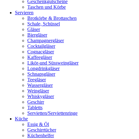
Geschenkgutscheine
Taschen und Körbe
Servieren
Brotkörbe & Brottaschen
Schale, Schüssel
Gläser
Biergläser
Champagnergläser
Cocktailgläser
Cognacgläser
Kaffeegläser
Likör-und Süssweingläser
Longdrinkgläser
Schnapsgläser
Teegläser
Wassergläser
Weingläser
Whiskygläser
Geschirr
Tabletts
Servietten/Serviettenringe
Küche
Essig & Öl
Geschirrtücher
Küchenhelfer