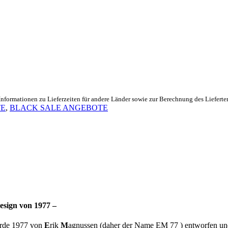
Informationen zu Lieferzeiten für andere Länder sowie zur Berechnung des Lieferte
E
,
BLACK SALE ANGEBOTE
esign von 1977 –
urde 1977 von
E
rik
M
agnussen (daher der Name EM 77 ) entworfen und g