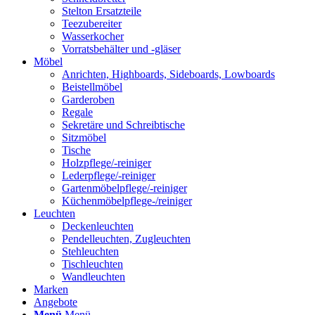
Stelton Ersatzteile
Teezubereiter
Wasserkocher
Vorratsbehälter und -gläser
Möbel
Anrichten, Highboards, Sideboards, Lowboards
Beistellmöbel
Garderoben
Regale
Sekretäre und Schreibtische
Sitzmöbel
Tische
Holzpflege/-reiniger
Lederpflege/-reiniger
Gartenmöbelpflege/-reiniger
Küchenmöbelpflege-/reiniger
Leuchten
Deckenleuchten
Pendelleuchten, Zugleuchten
Stehleuchten
Tischleuchten
Wandleuchten
Marken
Angebote
Menü
Menü