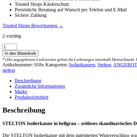
Trusted Shops Käuferschutz
Persönliche Beratung auf Wunsch per Telefon und E-Mail
Sichere Zahlung
Trusted Shops Bewertungen →
2 vorrätig
Stelton
Isolierkanne
In den Warenkorb
1l
*) Die angegebenen Lieferzeiten gelten für Lieferungen innerhalb Deutschlands. 
EM77
Artikelnummer:
918x
Kategorien:
Isolierkannen
,
Stelton
,
ANGEBOT
hellgrau
stelton
918
Menge
Beschreibung
Zusätzliche Informationen
Marke
Produktsicherheit
Beschreibung
STELTON Isolierkanne in hellgrau – zeitloses skandinavisches D
Die STELTON Isolierkanne mit dem patentierten Wippverschluss w