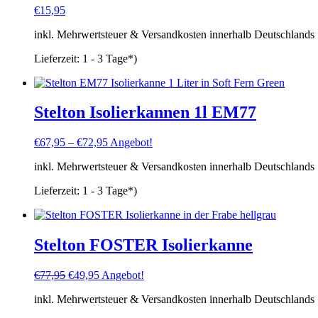
€
15,95
inkl. Mehrwertsteuer & Versandkosten innerhalb Deutschlands
Lieferzeit:
1 - 3 Tage*)
Stelton Isolierkannen 1l EM77
€
67,95
–
€
72,95
Angebot!
inkl. Mehrwertsteuer & Versandkosten innerhalb Deutschlands
Lieferzeit:
1 - 3 Tage*)
Stelton FOSTER Isolierkanne
Ursprünglicher
Aktueller
€
77,95
€
49,95
Angebot!
Preis
Preis
inkl. Mehrwertsteuer & Versandkosten innerhalb Deutschlands
war:
ist:
€77,95
€49,95.