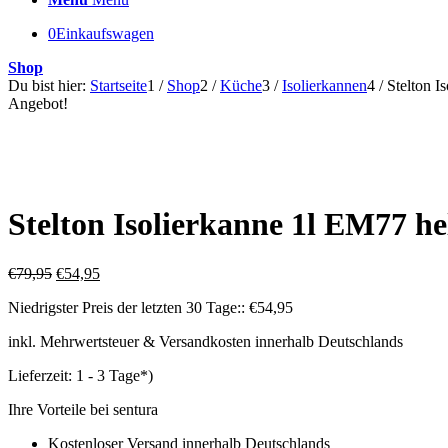
0
Einkaufswagen
Shop
Du bist hier:
Startseite
1
/
Shop
2
/
Küche
3
/
Isolierkannen
4
/
Stelton I
Angebot!
Stelton Isolierkanne 1l EM77 he
Ursprünglicher
Aktueller
€
79,95
€
54,95
Preis
Preis
Niedrigster Preis der letzten 30 Tage::
€
54,95
war:
ist:
€79,95
€54,95.
inkl. Mehrwertsteuer & Versandkosten innerhalb Deutschlands
Lieferzeit:
1 - 3 Tage*)
Ihre Vorteile bei sentura
Kostenloser Versand innerhalb Deutschlands