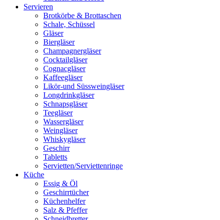
Servieren
Brotkörbe & Brottaschen
Schale, Schüssel
Gläser
Biergläser
Champagnergläser
Cocktailgläser
Cognacgläser
Kaffeegläser
Likör-und Süssweingläser
Longdrinkgläser
Schnapsgläser
Teegläser
Wassergläser
Weingläser
Whiskygläser
Geschirr
Tabletts
Servietten/Serviettenringe
Küche
Essig & Öl
Geschirrtücher
Küchenhelfer
Salz & Pfeffer
Schneidbretter