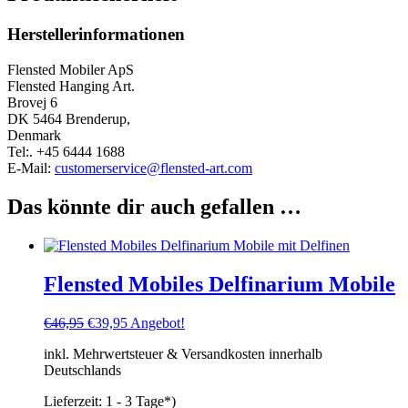
Herstellerinformationen
Flensted Mobiler ApS
Flensted Hanging Art.
Brovej 6
DK 5464 Brenderup,
Denmark
Tel:. +45 6444 1688
E-Mail:
customerservice@flensted-art.com
Das könnte dir auch gefallen …
Flensted Mobiles Delfinarium Mobile
Ursprünglicher
Aktueller
€
46,95
€
39,95
Angebot!
Preis
Preis
inkl. Mehrwertsteuer & Versandkosten innerhalb
war:
ist:
Deutschlands
€46,95
€39,95.
Lieferzeit:
1 - 3 Tage*)