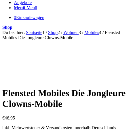
Angebote
Menü
Menü
0
Einkaufswagen
Shop
Du bist hier:
Startseite
1
/
Shop
2
/
Wohnen
3
/
Mobiles
4
/
Flensted
Mobiles Die Jongleure Clowns-Mobile
Flensted Mobiles Die Jongleure
Clowns-Mobile
€
46,95
inkl. Mehrwertsteuer & Versandkosten innerhalb Deutschlands