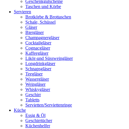
Geschenkgutscheine
Taschen und Körbe
Servieren
Brotkörbe & Brottaschen
Schale, Schüssel
Gläser
Biergläser
Champagnergläser
Cocktailgläser
Cognacgläser
Kaffeegläser
Likör-und Süssweingläser
Longdrinkgläser
Schnapsgläser
Teegläser
Wassergläser
Weingläser
Whiskygläser
Geschirr
Tabletts
Servietten/Serviettenringe
Küche
Essig & Öl
Geschirrtücher
Küchenhelfer