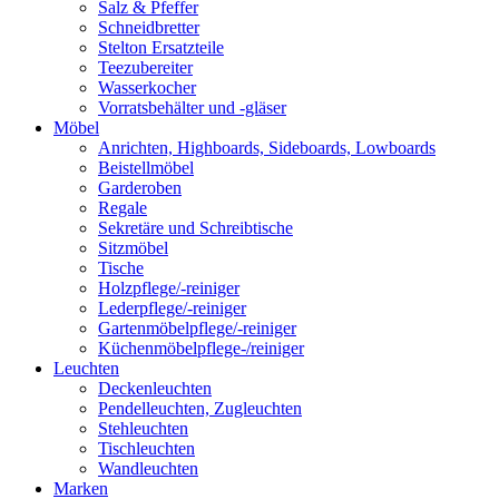
Salz & Pfeffer
Schneidbretter
Stelton Ersatzteile
Teezubereiter
Wasserkocher
Vorratsbehälter und -gläser
Möbel
Anrichten, Highboards, Sideboards, Lowboards
Beistellmöbel
Garderoben
Regale
Sekretäre und Schreibtische
Sitzmöbel
Tische
Holzpflege/-reiniger
Lederpflege/-reiniger
Gartenmöbelpflege/-reiniger
Küchenmöbelpflege-/reiniger
Leuchten
Deckenleuchten
Pendelleuchten, Zugleuchten
Stehleuchten
Tischleuchten
Wandleuchten
Marken